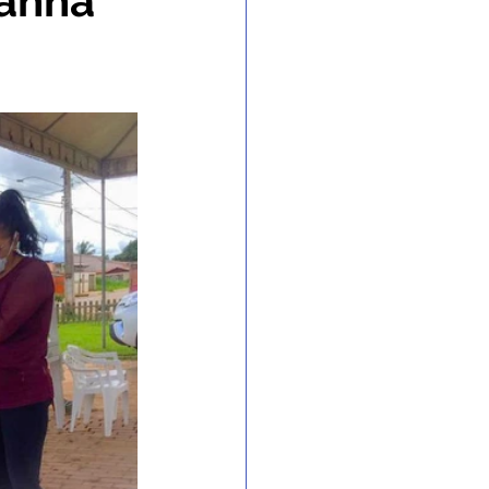
panha
 Gabinete
nvênios e Parcerias
 e Enchente
 de contingência