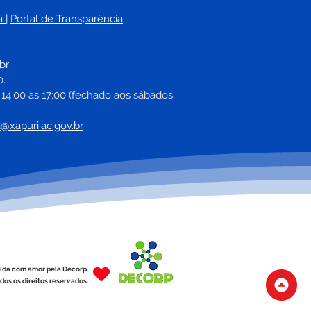
a
| 
Portal de Transparência
eitura na Comunidade
alece aproximação com
br
dores do bairro Braga
0.
inho
 14:00 às 17:00 (fechado aos sábados, 
a@xapuri.ac.gov.br
ída com amor pela Decorp.
dos os direitos reservados.