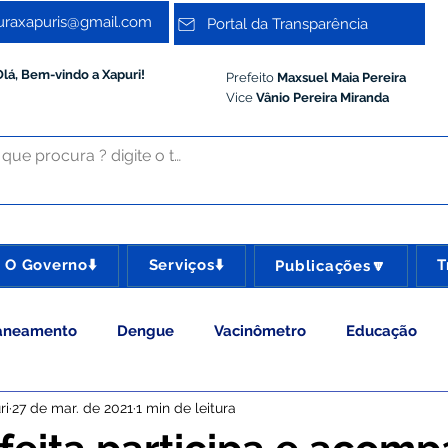
turaxapuris@gmail.com
Portal da Transparência
Olá, Bem-vindo a Xapuri!
Prefeito
Maxsuel Maia Pereira
Vice
Vânio Pereira Miranda
O Governo⬇️
Serviços⬇️
T
Publicações🔽
aneamento
Dengue
Vacinômetro
Educação
ri
27 de mar. de 2021
1 min de leitura
 Esporte e Lazer
Administração e Gestão
Meio Ambie