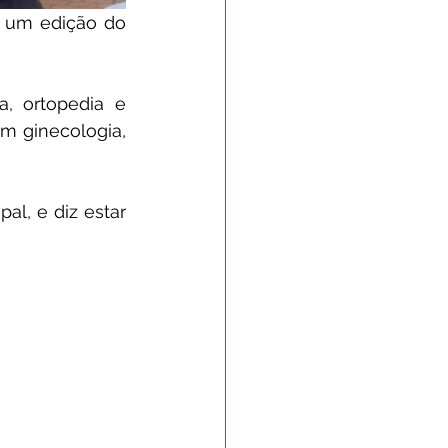
s um edição do 
, ortopedia e 
m ginecologia, 
l, e diz estar 
sas que 
ecimento 
nistração 
so povo, 
nizar aos 
ita.