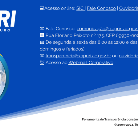
💻Acesso online: 
SIC 
| 
Fale Conosco
 | 
Ouvidori
Mais Saúde: Xapuri recebe
Pref
micro-ônibus e anuncia
fort
📧 Fale Conosco: 
comunicação@xapuri.ac.gov.
novos veículos para
mora
🏢
Rua Floriano Peixoto nº 175, CEP 69930-00
fortalecer o SUS local
Sobr
📅
 De segunda a sexta das 8:00 às 12:00 e das
domingos e feriados)
📧
transparencia@xapuri.ac.gov.br
ou 
ouvidori
📨 Acesso ao 
Webmail Corporativo
Ferramenta de Transparência constru
© 2009-2024. To