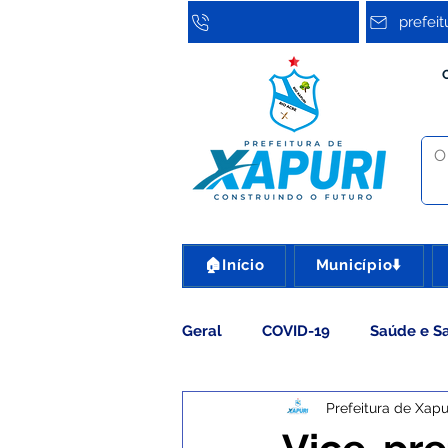
prefei
🏠Início
Município⬇️
Geral
COVID-19
Saúde e S
Prefeitura de Xapu
Assistência Social
Cultura