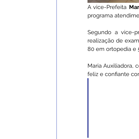
A vice-Prefeita 
Mar
programa atendiment
Segundo a vice-pr
realização de exam
80 em ortopedia e 
Maria Auxiliadora, 
feliz e confiante 
"É gratifi
promovemos 
pelo trabalh
municipal. 
cuidando da 
profissionais