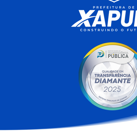
Após avanço nos índices de
alfabetização, Prefeitura
garante prêmio para
professores e auxílio-
alimentação para
servidores da Educação