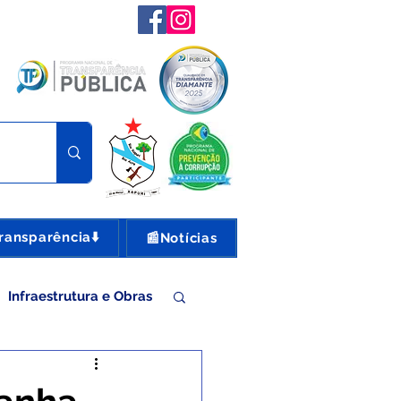
ransparência⬇️
📰Notícias
Infraestrutura e Obras
nte e Turismo