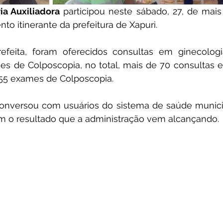
ia Auxiliadora
 participou neste sábado, 27, de mai
o itinerante da prefeitura de Xapuri. 
efeita, foram oferecidos consultas em ginecologia
es de Colposcopia, no total, mais de 70 consultas e
55 exames de Colposcopia.
conversou com usuários do sistema de saúde municipa
com o resultado que a administração vem alcançando.
cante participar de ações como es
e ver o apoio da população e o reconh
o que estamos desenvolvimento na admi
Que sigamos fazendo o bem para o nos
saúde de todos. Aproveito para parabe
 de saúde xapurienses" frisou a vice-prefe