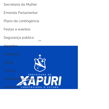
Secretaria da Mulher
Emenda Parlamentar
Plano de contingência
Festas e eventos
Segurança pública
Agendas
Habitação
Saúde
Turismo
PP SRP Nº012/2025 -
CE N°005/2025 
Conferências e seminários
Aviso de Licitação
de Licitação
Patrimônio
Planejamento estratégico
Cultura