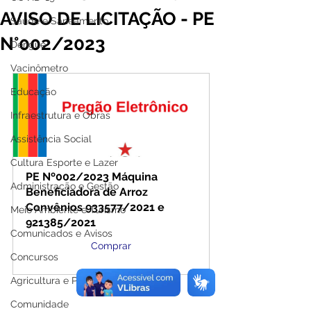
AVISO DE LICITAÇÃO - PE
Saúde e Saneamento
N°002/2023
Dengue
Vacinômetro
Educação
Infraestrutura e Obras
Assistência Social
Cultura Esporte e Lazer
PE Nº002/2023 Máquina 
Administração e Gestão
Beneficiadora de Arroz 
Convênios 933577/2021 e 
Meio Ambiente e Turismo
921385/2021
Comunicados e Avisos
Comprar
Concursos
Agricultura e Produção
Comunidade