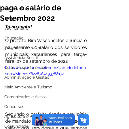
paga o salário de
Saúde e Saneamento
Setembro 2022
Dengue
Tá na conta!
Vacinômetro
Educação
O prefeito Bira Vasconcelos anuncia o 
pagamento do salário dos servidores 
Infraestrutura e Obras
municipais xapurienses para terça-
Assistência Social
feira, 27 de setembro de 2022.
Cultura Esporte e Lazer
https://www.facebook.com/xapuriedetodo
snos/videos/622876749378817/
Administração e Gestão
Meio Ambiente e Turismo
Comunicados e Avisos
Concursos
Segundo o prefeito desde o seu início 
Agricultura e Produção
de mandato em 2017, nunca atrasou o 
Comunidade
salário dos servidores e que sempre 