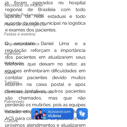
já foram operados no hospital 
Secretaria da Mulher
regional de Brasiléia com todo 
Emenda Parlamentar
aparato da rede estadual e todo 
suporte da rede municipal na logística 
Plano de contingência
e exames dos pacientes.
Festas e eventos
O secretário Daniel Lima e a 
Segurança pública
regulação reforçam a importância 
Agendas
dos pacientes em atualizarem seus 
Habitação
telefones que deixam no setor, as 
equipes enfrentaram dificuldades em 
Saúde
contatar pacientes devido muitos 
Turismo
estarem na caixa postal e após 
diversas tentativas, outros pacientes 
Conferências e seminários
são chamados, mas que não 
Patrimônio
perderão os mutirões, pois as equipes 
Planejamento estratégico
estarão empenhadas e acionarão os 
ACS para comunicar os pacientes nos 
Cultura
próximos atendimentos e atualizarem 