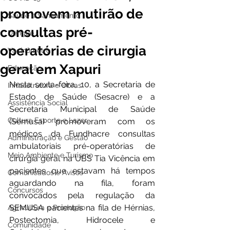
promovem mutirão de
Saúde e Saneamento
consultas pré-
Dengue
operatórias de cirurgia
Vacinômetro
geral em Xapuri
Educação
Nesta sexta-feira, 10, a Secretaria de 
Infraestrutura e Obras
Estado de Saúde (Sesacre) e a 
Assistência Social
Secretaria Municipal de Saúde 
Cultura Esporte e Lazer
(Semusa) promoveram com os 
médicos da Fundhacre consultas 
Administração e Gestão
ambulatoriais pré-operatórias de 
Meio Ambiente e Turismo
cirurgia geral na UBS Tia Vicência em 
pacientes que estavam há tempos 
Comunicados e Avisos
aguardando na fila, foram 
Concursos
convocados pela regulação da 
SEMUSA pacientes na fila de Hérnias, 
Agricultura e Produção
Postectomia, Hidrocele e 
Comunidade