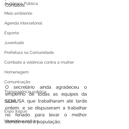
Audiência Pública
Contatos.
Meio ambiente
Agenda intersetorial
Esporte
Juventude
Prefeitura na Comunidade
Combate à violência contra a mulher
Homenagem
Comunicação
O secretário ainda agradeceu o 
Transparência pública
empenho de todas as equipes da 
SEMUSA que trabalharam até tarde 
Saúde
ontem, e se dispuseram a trabalhar 
Expo Xapuri
no feriado para levar o melhor 
Memória e cultura
atendimento à população.