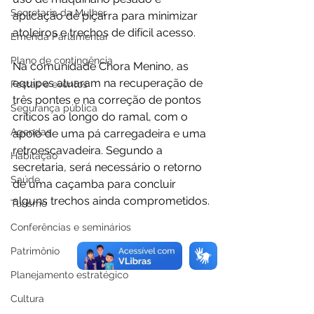
Secretaria da Mulher
aplicação de piçarra para minimizar 
atoleiros e trechos de difícil acesso.
Emenda Parlamentar
Plano de contingência
Na comunidade Chora Menino, as 
equipes atuaram na recuperação de 
Festas e eventos
três pontes e na correção de pontos 
Segurança pública
críticos ao longo do ramal, com o 
Agendas
apoio de uma pá carregadeira e uma 
retroescavadeira. Segundo a 
Habitação
secretaria, será necessário o retorno 
Saúde
de uma caçamba para concluir 
alguns trechos ainda comprometidos.
Turismo
Conferências e seminários
Patrimônio
Planejamento estratégico
Cultura