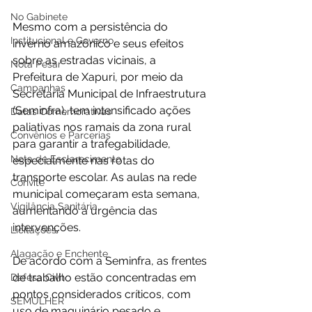
No Gabinete
Mesmo com a persistência do 
Institucional e Governo
inverno amazônico e seus efeitos 
sobre as estradas vicinais, a 
Nota Pesar
Prefeitura de Xapuri, por meio da 
Campanhas
Secretaria Municipal de Infraestrutura 
(Seminfra), tem intensificado ações 
Datas Comemorativas
paliativas nos ramais da zona rural 
Convênios e Parcerias
para garantir a trafegabilidade, 
Nota de Esclarecimento
especialmente nas rotas do 
transporte escolar. As aulas na rede 
Convite
municipal começaram esta semana, 
Vigilância Sanitária
aumentando a urgência das 
intervenções.
Licitações
Alagação e Enchente
De acordo com a Seminfra, as frentes 
de trabalho estão concentradas em 
Defesa Civil
pontos considerados críticos, com 
SEMULHER
uso de maquinário pesado e 