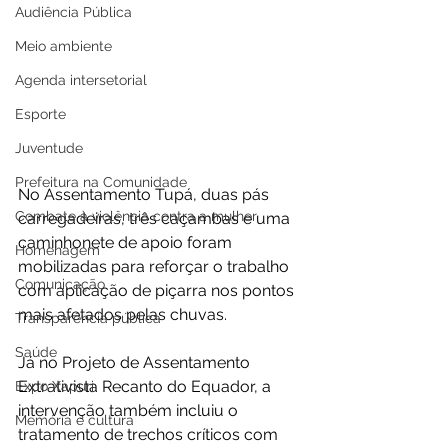
Audiência Pública
Meio ambiente
Agenda intersetorial
Esporte
Juventude
Prefeitura na Comunidade
No Assentamento Tupá, duas pás 
Combate à violência contra a mulher
carregadeiras, três caçambas e uma 
caminhonete de apoio foram 
Homenagem
mobilizadas para reforçar o trabalho 
Comunicação
com aplicação de piçarra nos pontos 
mais afetados pelas chuvas.
Transparência pública
Saúde
Já no Projeto de Assentamento 
Extrativista Recanto do Equador, a 
Expo Xapuri
intervenção também incluiu o 
Memória e cultura
tratamento de trechos críticos com 