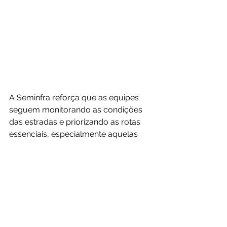
A Seminfra reforça que as equipes 
seguem monitorando as condições 
das estradas e priorizando as rotas 
essenciais, especialmente aquelas 
utilizadas para o deslocamento de 
estudantes e escoamento da 
produção agrícola.
Infraestrutura e Obras