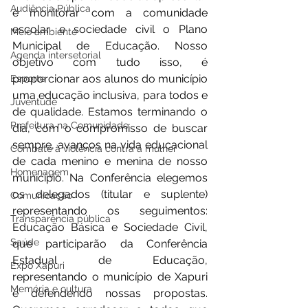
Audiência Pública
e monitorar com a comunidade 
escolar e sociedade civil o Plano 
Meio ambiente
Municipal de Educação. Nosso 
Agenda intersetorial
objetivo com tudo isso, é 
proporcionar aos alunos do município 
Esporte
uma educação inclusiva, para todos e 
Juventude
de qualidade. Estamos terminando o 
Prefeitura na Comunidade
dia, com o compromisso de buscar 
sempre, avanços na vida educacional 
Combate à violência contra a mulher
de cada menino e menina de nosso 
Homenagem
município. Na Conferência elegemos 
os delegados (titular e suplente) 
Comunicação
representando os seguimentos: 
Transparência pública
Educação Básica e Sociedade Civil, 
Saúde
que participarão da Conferência 
Estadual de Educação, 
Expo Xapuri
representando o município de Xapuri 
Memória e cultura
e defendendo nossas propostas. 