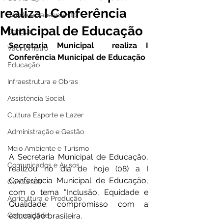
realiza I Conferência
Saúde e Saneamento
Municipal de Educação
Dengue
Secretaria Municipal  realiza I 
Vacinômetro
Conferência Municipal de Educação
Educação
Infraestrutura e Obras
Assistência Social
Cultura Esporte e Lazer
Administração e Gestão
Meio Ambiente e Turismo
A Secretaria Municipal de Educação, 
Comunicados e Avisos
realizou no dia de hoje (08) a I 
Conferência Municipal de Educação, 
Concursos
com o tema "Inclusão, Equidade e 
Agricultura e Produção
Qualidade: compromisso com a 
Comunidade
educação brasileira. 