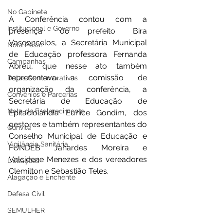
No Gabinete
A Conferência contou com a 
Institucional e Governo
presença do prefeito Bira 
Vasconcelos, a Secretária Municipal 
Nota Pesar
de Educação professora Fernanda 
Campanhas
Abreu, que nesse ato também 
representava a comissão de 
Datas Comemorativas
organização da conferência, a 
Convênios e Parcerias
Secretária de Educação de 
Nota de Esclarecimento
Epitaciolândia Eunice Gondim, dos 
gestores e também representantes do 
Convite
Conselho Municipal de Educação e 
Vigilância Sanitária
FUNDEB Janardes Moreira e 
Valcidene Menezes e dos vereadores 
Licitações
Clemilton e Sebastião Teles.
Alagação e Enchente
Defesa Civil
SEMULHER