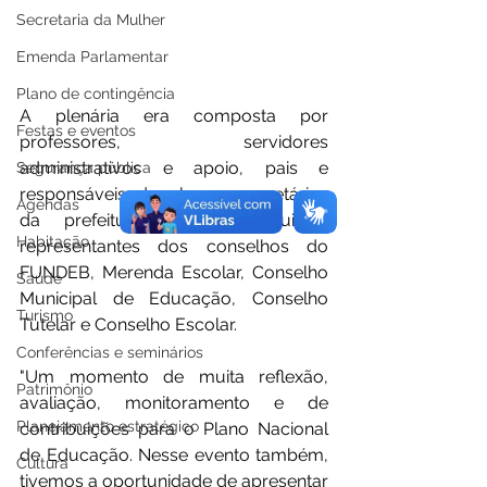
Secretaria da Mulher
Emenda Parlamentar
Plano de contingência
A plenária era composta por 
Festas e eventos
professores, servidores 
administrativos e apoio, pais e 
Segurança pública
responsáveis de alunos, secretários 
Agendas
da prefeitura e suas equipes, 
Habitação
representantes dos conselhos do 
FUNDEB, Merenda Escolar, Conselho 
Saúde
Municipal de Educação, Conselho 
Turismo
Tutelar e Conselho Escolar.
Conferências e seminários
"Um momento de muita reflexão, 
Patrimônio
avaliação, monitoramento e de 
Planejamento estratégico
contribuições para o Plano Nacional 
de Educação. Nesse evento também, 
Cultura
tivemos a oportunidade de apresentar 