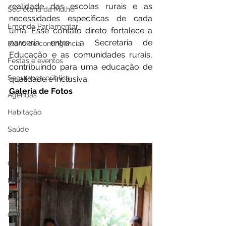
realidade das escolas rurais e as 
Secretaria da Mulher
necessidades específicas de cada 
Emenda Parlamentar
uma. Esse contato direto fortalece a 
parceria entre a Secretaria de 
Plano de contingência
Educação e as comunidades rurais, 
Festas e eventos
contribuindo para uma educação de 
Segurança pública
qualidade e inclusiva.
Galeria de Fotos
Agendas
Habitação
Saúde
Turismo
Conferências e seminários
Patrimônio
Planejamento estratégico
Cultura