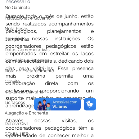
necessário.
No Gabinete
Durante todo o mês de junho, estão 
Institucional e Governo
sendo realizados acompanhamentos 
Nota Pesar
pedagógicos, planejamentos e 
reuniões nessas instituições. Os 
Campanhas
coordenadores pedagógicos estão 
Datas Comemorativas
empenhados em estreitar os laços 
Convênios e Parcerias
com as escolas rurais, dedicando dois 
dias para visitá-las. Essa presença 
Nota de Esclarecimento
mais próxima permite uma 
Convite
colaboração direta com os 
professores, proporcionando um 
Vigilância Sanitária
suporte mais efetivo no processo de 
Licitações
aprendizagem dos alunos.
Alagação e Enchente
Através dessas visitas, os 
Defesa Civil
coordenadores pedagógicos têm a 
SEMULHER
oportunidade de conhecer melhor a 