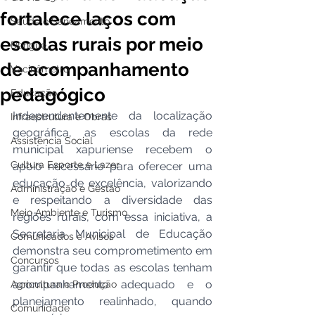
fortalece laços com
Saúde e Saneamento
escolas rurais por meio
Dengue
de acompanhamento
Vacinômetro
pedagógico
Educação
Independentemente da localização 
Infraestrutura e Obras
geográfica, as escolas da rede 
Assistência Social
municipal xapuriense recebem o 
Cultura Esporte e Lazer
apoio necessário para oferecer uma 
educação de excelência, valorizando 
Administração e Gestão
e respeitando a diversidade das 
Meio Ambiente e Turismo
regiões rurais, com essa iniciativa, a 
Secretaria Municipal de Educação 
Comunicados e Avisos
demonstra seu comprometimento em 
Concursos
garantir que todas as escolas tenham 
acompanhamento adequado e o 
Agricultura e Produção
planejamento realinhado, quando 
Comunidade