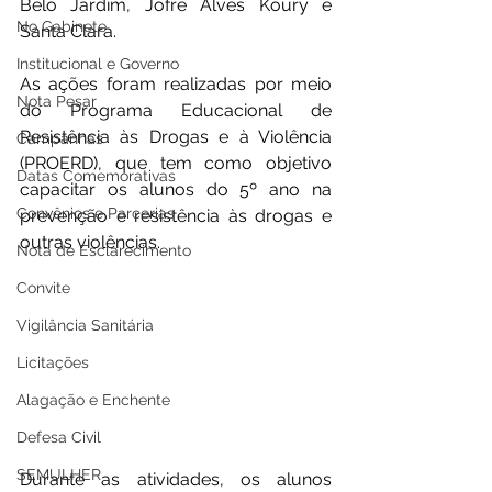
Belo Jardim, Jofre Alves Koury e 
No Gabinete
Santa Clara.
Institucional e Governo
As ações foram realizadas por meio 
Nota Pesar
do Programa Educacional de 
Resistência às Drogas e à Violência 
Campanhas
(PROERD), que tem como objetivo 
Datas Comemorativas
capacitar os alunos do 5º ano na 
Convênios e Parcerias
prevenção e resistência às drogas e 
outras violências.
Nota de Esclarecimento
Convite
Vigilância Sanitária
Licitações
Alagação e Enchente
Defesa Civil
SEMULHER
Durante as atividades, os alunos 