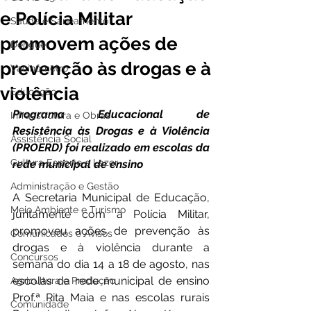
e Polícia Militar
Saúde e Saneamento
promovem ações de
Dengue
prevenção às drogas e à
Vacinômetro
violência
Educação
Programa Educacional de 
Infraestrutura e Obras
Resistência às Drogas e à Violência 
Assistência Social
(PROERD) foi realizado em escolas da 
Cultura Esporte e Lazer
rede municipal de ensino
Administração e Gestão
A Secretaria Municipal de Educação, 
Meio Ambiente e Turismo
juntamente com a Polícia Militar, 
promoveu ações de prevenção às 
Comunicados e Avisos
drogas e à violência durante a 
Concursos
semana do dia 14 a 18 de agosto, nas 
escolas da rede municipal de ensino 
Agricultura e Produção
Prof.ª Rita Maia e nas escolas rurais 
Comunidade