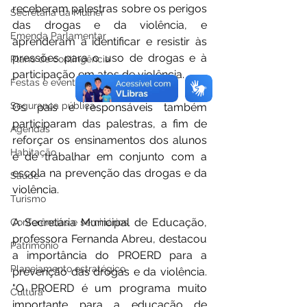
receberam palestras sobre os perigos 
Secretaria da Mulher
das drogas e da violência, e 
Emenda Parlamentar
aprenderam a identificar e resistir às 
pressões para o uso de drogas e à 
Plano de contingência
participação em atos de violência.
Festas e eventos
Segurança pública
Os pais e responsáveis também 
participaram das palestras, a fim de 
Agendas
reforçar os ensinamentos dos alunos 
Habitação
e de trabalhar em conjunto com a 
escola na prevenção das drogas e da 
Saúde
violência.
Turismo
A Secretária Municipal de Educação, 
Conferências e seminários
professora Fernanda Abreu, destacou 
Patrimônio
a importância do PROERD para a 
Planejamento estratégico
prevenção das drogas e da violência. 
"O PROERD é um programa muito 
Cultura
importante para a educação de 