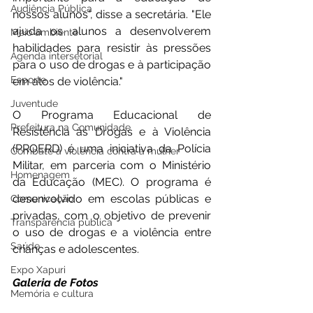
Audiência Pública
nossos alunos", disse a secretária. "Ele 
ajuda os alunos a desenvolverem 
Meio ambiente
habilidades para resistir às pressões 
Agenda intersetorial
para o uso de drogas e à participação 
Esporte
em atos de violência."
Juventude
O Programa Educacional de 
Prefeitura na Comunidade
Resistência às Drogas e à Violência 
(PROERD) é uma iniciativa da Polícia 
Combate à violência contra a mulher
Militar, em parceria com o Ministério 
Homenagem
da Educação (MEC). O programa é 
desenvolvido em escolas públicas e 
Comunicação
privadas, com o objetivo de prevenir 
Transparência pública
o uso de drogas e a violência entre 
Saúde
crianças e adolescentes.
Expo Xapuri
Galeria de Fotos
Memória e cultura