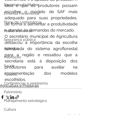
Secretaria da Mulher
ideia é que os produtores possam 
escolher o modelo de SAF mais 
Emenda Parlamentar
adequado para suas propriedades, 
Plano de contingência
de forma a aumentar a produtividade 
e atender às demandas do mercado.
Festas e eventos
O secretário municipal de Agricultura 
Segurança pública
destacou a importância da escolha 
Agendas
adequada do sistema agroflorestal 
para a região e ressaltou que a 
Habitação
secretaria está à disposição dos 
Saúde
produtores para auxiliar na 
implementação dos modelos 
Turismo
escolhidos.
Conferências e seminários
Agricultura e Produção
Patrimônio
Planejamento estratégico
Cultura