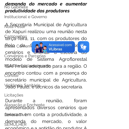
demanda do mercado e aumentar 
No Gabinete
produtividade dos produtores
Institucional e Governo
A Secretaria Municipal de Agricultura 
Nota Pesar
de Xapuri realizou uma reunião nesta 
Campanhas
terça-feira, 11, com os produtores do 
Polo da Sibéria para apresentar 
Datas Comemorativas
cenários e orientar a escolha do 
Convênios e Parcerias
modelo de Sistema Agroflorestal 
Nota de Esclarecimento
(SAF) mais adequado para a região. O 
encontro contou com a presença do 
Convite
secretário municipal de Agricultura, 
Vigilância Sanitária
João Paulo, e técnicos da secretaria.
Licitações
Durante a reunião, foram 
Alagação e Enchente
apresentados diversos cenários que 
levaram em conta a produtividade, a 
Defesa Civil
demanda do mercado, o valor 
SEMULHER
econômico e a aptidão do produtor. A 