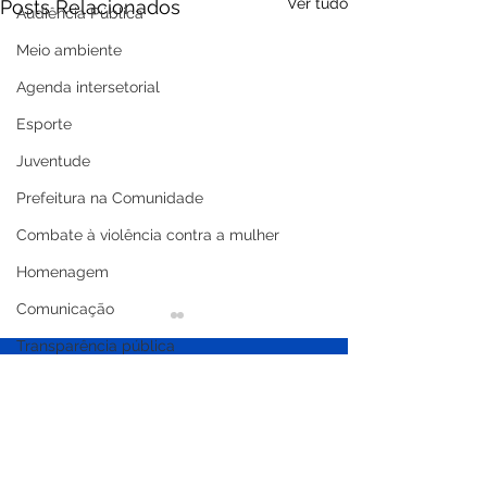
Ver tudo
Posts Relacionados
Audiência Pública
Meio ambiente
Agenda intersetorial
Esporte
Juventude
Prefeitura na Comunidade
Combate à violência contra a mulher
Homenagem
Comunicação
Transparência pública
Saúde
Expo Xapuri
Memória e cultura