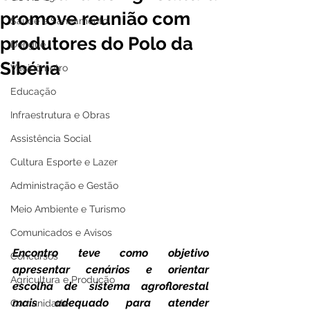
promove reunião com
Saúde e Saneamento
produtores do Polo da
Dengue
Sibéria
Vacinômetro
Educação
Infraestrutura e Obras
Assistência Social
Cultura Esporte e Lazer
Administração e Gestão
Meio Ambiente e Turismo
Comunicados e Avisos
Encontro teve como objetivo 
Concursos
apresentar cenários e orientar 
Agricultura e Produção
escolha de sistema agroflorestal 
mais adequado para atender 
Comunidade