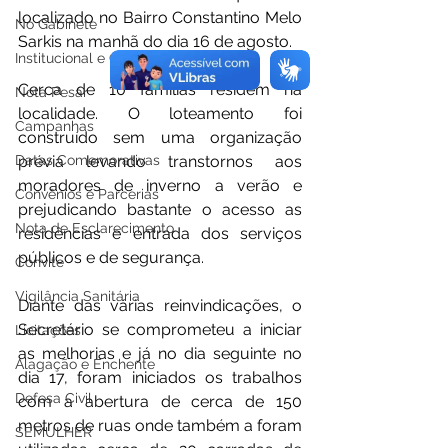
localizado no Bairro Constantino Melo 
No Gabinete
Sarkis na manhã do dia 16 de agosto. 
Institucional e Governo
Cerca de 10 famílias residem na 
Nota Pesar
localidade. O loteamento foi 
Campanhas
construído sem uma organização 
Datas Comemorativas
prévia levando transtornos aos 
moradores de inverno a verão e 
Convênios e Parcerias
prejudicando bastante o acesso as 
Nota de Esclarecimento
residências e entrada dos serviços 
públicos e de segurança.
Convite
Vigilância Sanitária
Diante das várias reinvindicações, o 
Secretário se comprometeu a iniciar 
Licitações
as melhorias e já no dia seguinte no 
Alagação e Enchente
dia 17, foram iniciados os trabalhos 
Defesa Civil
com a abertura de cerca de 150 
metros de ruas onde também a foram 
SEMULHER