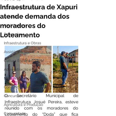
Infraestrutura de Xapuri
Saúde e Saneamento
atende demanda dos
Dengue
moradores do
Vacinômetro
Loteamento
Educação
Infraestrutura e Obras
Assistência Social
Cultura Esporte e Lazer
Administração e Gestão
Meio Ambiente e Turismo
Comunicados e Avisos
O Secretário Municipal de 
Concursos
Infraestrutura Josué Pereira, esteve 
Agricultura e Produção
reunido com os moradores do 
Comunidade
Loteamento do “Doda” que fica 