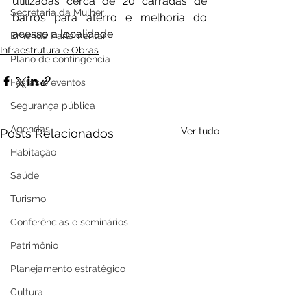
utilizadas cerca de 20 carradas de 
Secretaria da Mulher
barros para aterro e melhoria do 
acesso a localidade.
Emenda Parlamentar
Infraestrutura e Obras
Plano de contingência
Festas e eventos
Segurança pública
Agendas
Ver tudo
Posts Relacionados
Habitação
Saúde
Turismo
Conferências e seminários
Patrimônio
Planejamento estratégico
Cultura