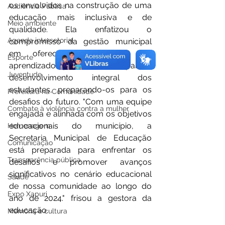
os envolvidos na construção de uma 
Audiência Pública
educação mais inclusiva e de 
Meio ambiente
qualidade. Ela enfatizou o 
Agenda intersetorial
compromisso da gestão municipal 
em oferecer oportunidades de 
Esporte
aprendizado que contribuam para o 
Juventude
desenvolvimento integral dos 
estudantes, preparando-os para os 
Prefeitura na Comunidade
desafios do futuro. "Com uma equipe 
Combate à violência contra a mulher
engajada e alinhada com os objetivos 
educacionais do município, a 
Homenagem
Secretaria Municipal de Educação 
Comunicação
está preparada para enfrentar os 
Transparência pública
desafios e promover avanços 
significativos no cenário educacional 
Saúde
de nossa comunidade ao longo do 
Expo Xapuri
ano de 2024." frisou a gestora da 
educação.
Memória e cultura