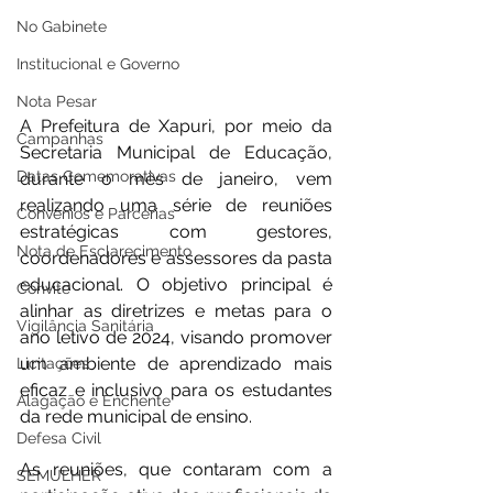
No Gabinete
Institucional e Governo
Nota Pesar
A Prefeitura de Xapuri, por meio da 
Campanhas
Secretaria Municipal de Educação, 
Datas Comemorativas
d
urante o mês de janeiro, vem 
realizando uma série de reuniões 
Convênios e Parcerias
estratégicas com gestores, 
Nota de Esclarecimento
coordenadores e assessores da pasta 
educacional. O objetivo principal é 
Convite
alinhar as diretrizes e metas para o 
Vigilância Sanitária
ano letivo de 2024, visando promover 
um ambiente de aprendizado mais 
Licitações
eficaz e inclusivo para os estudantes 
Alagação e Enchente
da rede municipal de ensino.
Defesa Civil
As reuniões, que contaram com a 
SEMULHER