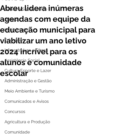
Abreu lidera inúmeras
Saúde e Saneamento
agendas com equipe da
Dengue
educação municipal para
Vacinômetro
viabilizar um ano letivo
Educação
2024 incrível para os
Infraestrutura e Obras
alunos e comunidade
Assistência Social
Cultura Esporte e Lazer
escolar
Administração e Gestão
Meio Ambiente e Turismo
Comunicados e Avisos
Concursos
Agricultura e Produção
Comunidade