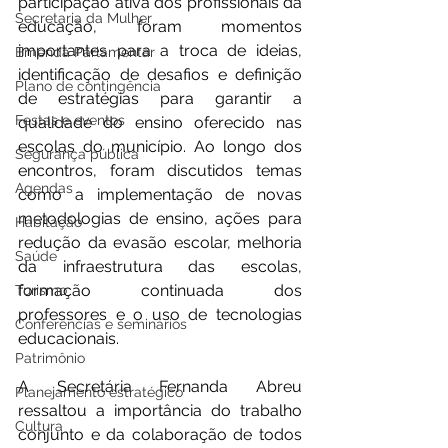
participação ativa dos profissionais da 
Secretaria da Mulher
educação, foram momentos 
importantes para a troca de ideias, 
Emenda Parlamentar
identificação de desafios e definição 
Plano de contingência
de estratégias para garantir a 
Festas e eventos
qualidade do ensino oferecido nas 
escolas do município. Ao longo dos 
Segurança pública
encontros, foram discutidos temas 
Agendas
como a implementação de novas 
metodologias de ensino, ações para 
Habitação
redução da evasão escolar, melhoria 
Saúde
da infraestrutura das escolas, 
formação continuada dos 
Turismo
professores e o uso de tecnologias 
Conferências e seminários
educacionais.
Patrimônio
A Secretária Fernanda Abreu 
Planejamento estratégico
ressaltou a importância do trabalho 
Cultura
conjunto e da colaboração de todos 