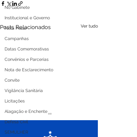
No Gabinete
Institucional e Governo
Ver tudo
Posts Relacionados
Nota Pesar
Campanhas
Datas Comemorativas
Convênios e Parcerias
Nota de Esclarecimento
Convite
Vigilância Sanitária
Licitações
Alagação e Enchente
Defesa Civil
SEMULHER