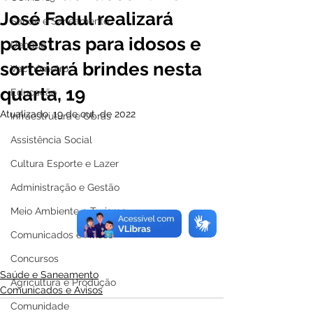
José Fadul realizará
Saúde e Saneamento
palestras para idosos e
Dengue
sorteiará brindes nesta
Vacinômetro
quarta, 19
Educação
Atualizado:
19 de out. de 2022
Infraestrutura e Obras
Assistência Social
Cultura Esporte e Lazer
Administração e Gestão
Meio Ambiente e Turismo
Comunicados e Avisos
Concursos
Saúde e Saneamento
Agricultura e Produção
Comunicados e Avisos
Comunidade