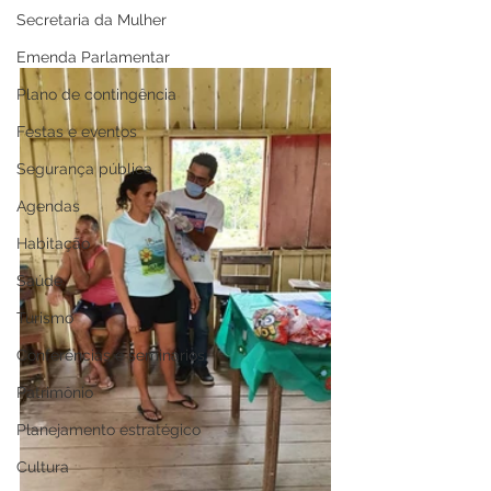
Secretaria da Mulher
Emenda Parlamentar
Plano de contingência
Festas e eventos
Segurança pública
Agendas
Habitação
Saúde
Turismo
Conferências e seminários
Patrimônio
Planejamento estratégico
Cultura