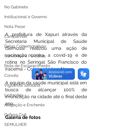
No Gabinete
Institucional e Governo
Nota Pesar
A prefeitura de Xapuri através da 
Campanhas
Secretaria Municipal de Saúde 
Datas Comemorativas
(Semusa) realizou uma ação de 
vacinação contra a covid-19 e de 
Convênios e Parcerias
rotina no Seringal São Francisco do 
Nota de Esclarecimento
Iracema - Colocação Lua Nova.
Convite
A equipe da saúde municipal está em 
Vigilância Sanitária
busca de alcançar 100% de 
Licitações
imunização na cidade até o final deste 
ano.
Alagação e Enchente
Defesa Civil
Galeria de fotos 
SEMULHER