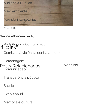
Audiência Pública
Meio ambiente
Agenda intersetorial
Esporte
Juventude
Saúde e Saneamento
Prefeitura na Comunidade
Combate à violência contra a mulher
Homenagem
Ver tudo
Posts Relacionados
Comunicação
Transparência pública
Saúde
Expo Xapuri
Memória e cultura