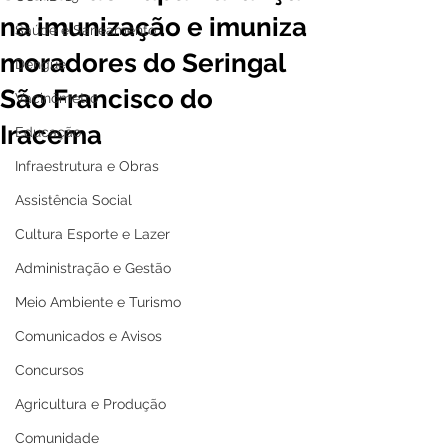
na imunização e imuniza
Saúde e Saneamento
moradores do Seringal
Dengue
São Francisco do
Vacinômetro
Iracema
Educação
Infraestrutura e Obras
Assistência Social
Cultura Esporte e Lazer
Administração e Gestão
Meio Ambiente e Turismo
Comunicados e Avisos
Concursos
Agricultura e Produção
Comunidade