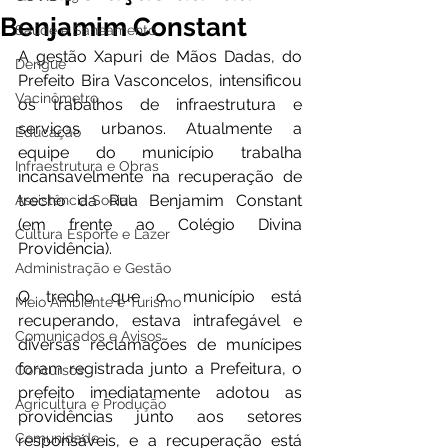
Benjamim Constant
Saúde e Saneamento
A gestão Xapuri de Mãos Dadas, do 
Dengue
Prefeito Bira Vasconcelos, intensificou 
Vacinômetro
os trabalhos de infraestrutura e 
serviços urbanos. Atualmente a 
Educação
equipe do município trabalha 
Infraestrutura e Obras
incansavelmente na recuperação de 
trecho da Rua Benjamim Constant 
Assistência Social
(em frente ao Colégio Divina 
Cultura Esporte e Lazer
Providência).
Administração e Gestão
O trecho que o município está 
Meio Ambiente e Turismo
recuperando, estava intrafegável e 
Comunicados e Avisos
diversas reclamações de munícipes 
foram registrada junto a Prefeitura, o 
Concursos
prefeito imediatamente adotou as 
Agricultura e Produção
providências junto aos setores 
Comunidade
responsáveis, e a recuperação está 