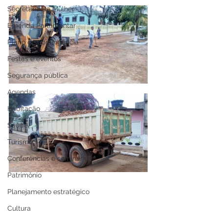
Secretaria da Mulher
Emenda Parlamentar
Plano de contingência
Festas e eventos
Segurança pública
Agendas
Habitação
Saúde
Turismo
Conferências e seminários
Patrimônio
Planejamento estratégico
Cultura