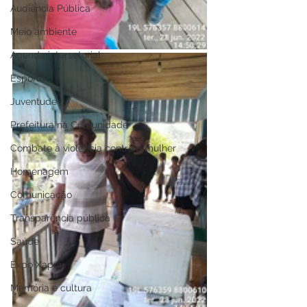
Audiência Pública
Meio ambiente
Agenda intersetorial
Esporte
Juventude
Prefeitura na Comunidade
Combate à violência contra a mulher
Homenagem
Comunicação
Transparência pública
Saúde
Expo Xapuri
Memória e cultura