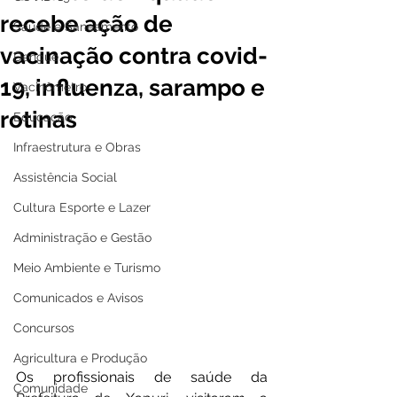
recebe ação de
Saúde e Saneamento
vacinação contra covid-
Dengue
19, influenza, sarampo e
Vacinômetro
rotinas
Educação
Infraestrutura e Obras
Assistência Social
Cultura Esporte e Lazer
Administração e Gestão
Meio Ambiente e Turismo
Comunicados e Avisos
Concursos
Agricultura e Produção
Os profissionais de saúde da 
Comunidade