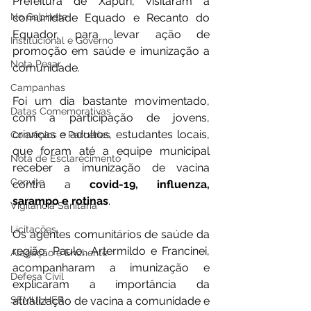
Prefeitura de Xapuri, visitaram a 
No Gabinete
comunidade Equado e Recanto do 
Equador, para levar ação de 
Institucional e Governo
promoção em saúde e imunização a 
Nota Pesar
comunidade.
Campanhas
Foi um dia bastante movimentado, 
Datas Comemorativas
com a participação de jovens, 
crianças e adultos, estudantes locais, 
Convênios e Parcerias
que foram até a equipe municipal 
Nota de Esclarecimento
receber a imunização de vacina 
Convite
contra a 
covid-19, influenza, 
sarampo e rotinas
.
Vigilância Sanitária
Licitações
Os agentes comunitários de saúde da 
região, Paulo, Artermildo e Francinei, 
Alagação e Enchente
acompanharam a imunização e 
Defesa Civil
explicaram a importância da 
SEMULHER
atualização de vacina a comunidade e 