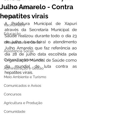
Julho Amarelo - Contra
Saúde e Saneamento
hepatites virais
Dengue
A Prefeitura Municipal de Xapuri 
Vacinômetro
através da Secretaria Municipal de 
Educação
Saúde realizou durante todo o dia 23 
de julho (sexta-feira) o atendimento 
Infraestrutura e Obras
Julho Amarelo que faz referência ao 
Assistência Social
dia 28 de julho data escolhida pela 
Cultura Esporte e Lazer
Organização Mundial de Saúde como 
dia mundial de luta contra as 
Administração e Gestão
hepatites virais.
Meio Ambiente e Turismo
Comunicados e Avisos
Concursos
Agricultura e Produção
Comunidade