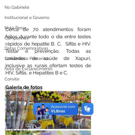
No Gabinete
Institucional e Governo
Nota Pesar
Cerca de 70 atendimentos foram 
feitos durante todo o dia entre testes 
Campanhas
rápidos de hepatite B, C,  Sífilis e HIV. 
Datas Comemorativas
Testar é prevenção. Todas as 
unidades de saúde de Xapuri, 
Convênios e Parcerias
inclusive as rurais ofertam testes de 
Nota de Esclarecimento
HIV, Sífilis, e Hepatites B e C.
Convite
Galeria de fotos
Vigilância Sanitária
Licitações
Alagação e Enchente
Defesa Civil
SEMULHER