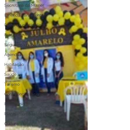
Secretaria da Mulher
Emenda Parlamentar
Plano de contingência
Festas e eventos
Segurança pública
Agendas
Habitação
Saúde
Turismo
Conferências e seminários
Patrimônio
Planejamento estratégico
Cultura