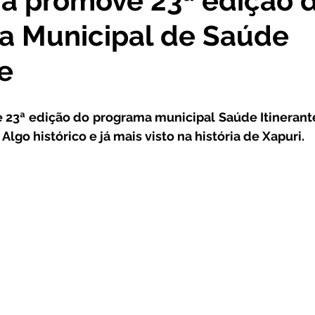
ra promove 23ª edição 
a Municipal de Saúde
cursos
Agricultura e Produção
Comunidade
No
te
ta Pesar
Campanhas
Datas Comemorativas
Co
 23ª edição do programa municipal Saúde Itinerante
Algo histórico e já mais visto na história de Xapuri.
onvite
Vigilância Sanitária
Licitações
Alagação
Secretaria da Mulher
Emenda Parlamentar
Plano