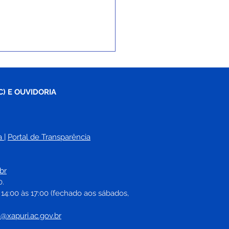
C) E OUVIDORIA
a
| 
Portal de Transparência
eitura e Funasa
utem continuidade de
br
ênios para melhorias
0.
tárias no município
 14:00 às 17:00 (fechado aos sábados, 
a@xapuri.ac.gov.br