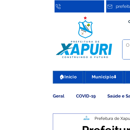
prefei
🏠Início
Município⬇️
Geral
COVID-19
Saúde e S
Prefeitura de Xapu
Assistência Social
Cultura