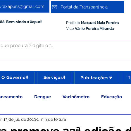
turaxapuris@gmail.com
Portal da Transparência
Olá, Bem-vindo a Xapuri!
Prefeito
Maxsuel Maia Pereira
Vice
Vânio Pereira Miranda
O Governo⬇️
Serviços⬇️
T
Publicações🔽
aneamento
Dengue
Vacinômetro
Educação
ri
13 de jul. de 2019
1 min de leitura
 Esporte e Lazer
Administração e Gestão
Meio Ambie