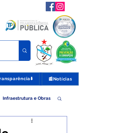
ransparência⬇️
📰Notícias
Infraestrutura e Obras
nte e Turismo