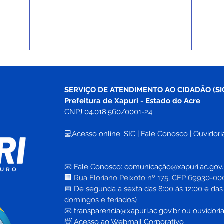
SERVIÇO DE ATENDIMENTO AO CIDADÃO (SI
Prefeitura de Xapuri - Estado do Acre
CNPJ 04.018.560/0001-24
💻Acesso online: 
SIC 
| 
Fale Conosco
 | 
Ouvidori
Prefeitura de Xapuri e
Pref
Projeto Visão Social
disc
📧 Fale Conosco: 
comunicação@xapuri.ac.gov.
realizam semana de
conv
🏢
Rua Floriano Peixoto nº 175, CEP 69930-00
exames oftalmológicos
sani
📅
 De segunda a sexta das 8:00 às 12:00 e das
gratuitos
domingos e feriados)
📧
transparencia@xapuri.ac.gov.br
ou 
ouvidori
📨 Acesso ao 
Webmail Corporativo