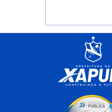
Mais Saúde: Xapuri recebe
micro-ônibus e anuncia
novos veículos para
fortalecer o SUS local