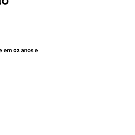
do
 Gabinete
nvênios e Parcerias
 em 02 anos e 
 e Enchente
 de contingência