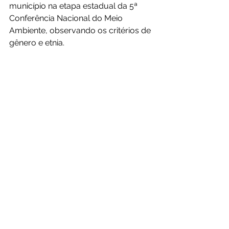
município na etapa estadual da 5ª 
Conferência Nacional do Meio 
Ambiente, observando os critérios de 
gênero e etnia.
Ao final de todo o processo, a 
Conferência Nacional de Meio 
Ambiente resultará em uma lista de 
propostas da sociedade brasileira 
para o enfrentamento da emergência 
climática.