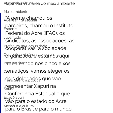
Audiência Pública
Xapuri tem na área do meio ambiente.
Meio ambiente
“A gente chamou os 
Agenda intersetorial
parceiros, chamou o Instituto 
Esporte
Federal do Acre (IFAC), os 
Juventude
sindicatos, as associações, as 
Prefeitura na Comunidade
cooperativas, a sociedade 
Combate à violência contra a mulher
organizada, e estamos aqui 
trabalhando nos cinco eixos 
Homenagem
temáticos, vamos eleger os 
Comunicação
dois delegados que vão 
Transparência pública
representar Xapuri na 
Saúde
Conferência Estadual e que 
Expo Xapuri
vão para o estado do Acre, 
Memória e cultura
para o Brasil e para o mundo 