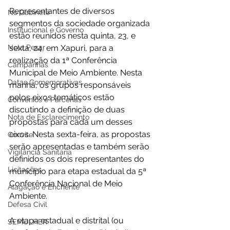
Representantes de diversos 
No Gabinete
segmentos da sociedade organizada 
Institucional e Governo
estão reunidos nesta quinta, 23, e 
Nota Pesar
sexta, 24, em Xapuri, para a 
realização da 1ª Conferência 
Campanhas
Municipal de Meio Ambiente. Nesta 
Datas Comemorativas
manhã, os grupos responsáveis 
pelos eixos temáticos estão 
Convênios e Parcerias
discutindo a definição de duas 
Nota de Esclarecimento
propostas para cada um desses 
eixos. Nesta sexta-feira, as propostas 
Convite
serão apresentadas e também serão 
Vigilância Sanitária
definidos os dois representantes do 
Licitações
município para etapa estadual da 5ª 
Conferência Nacional de Meio 
Alagação e Enchente
Ambiente.
Defesa Civil
A etapa estadual e distrital (ou 
SEMULHER