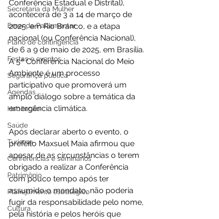
Conferência Estadual e Distrital), 
Secretaria da Mulher
acontecerá de 3 a 14 de março de 
Emenda Parlamentar
2025, em Rio Branco, e a etapa 
nacional (ou Conferência Nacional), 
Plano de contingência
de 6 a 9 de maio de 2025, em Brasília. 
Festas e eventos
A 5ª Conferência Nacional do Meio 
Ambiente é um processo 
Segurança pública
participativo que promoverá um 
Agendas
amplo diálogo sobre a temática da 
emergência climática.
Habitação
Saúde
Após declarar aberto o evento, o 
Turismo
prefeito Maxsuel Maia afirmou que 
apesar de as circunstâncias o terem 
Conferências e seminários
obrigado a realizar a Conferência 
Patrimônio
com pouco tempo após ter 
assumido o mandato, não poderia 
Planejamento estratégico
fugir da responsabilidade pelo nome, 
Cultura
pela história e pelos heróis que 