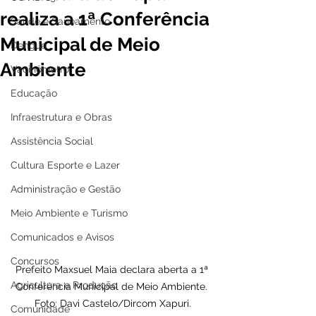
realiza a 1ª Conferência
Saúde e Saneamento
Municipal de Meio
Dengue
Ambiente
Vacinômetro
Educação
Infraestrutura e Obras
Assistência Social
Cultura Esporte e Lazer
Administração e Gestão
Meio Ambiente e Turismo
Comunicados e Avisos
Concursos
Prefeito Maxsuel Maia declara aberta a 1ª 
Agricultura e Produção
Conferência Municipal de Meio Ambiente. 
Foto: Davi Castelo/Dircom Xapuri.
Comunidade