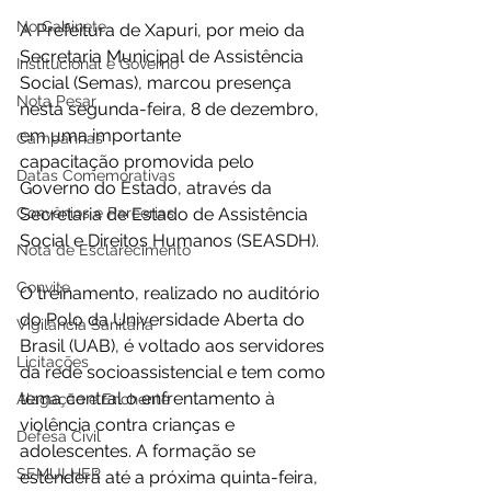
No Gabinete
A Prefeitura de Xapuri, por meio da 
Secretaria Municipal de Assistência 
Institucional e Governo
Social (Semas), marcou presença 
Nota Pesar
nesta segunda-feira, 8 de dezembro, 
em uma importante 
Campanhas
capacitação promovida pelo 
Datas Comemorativas
Governo do Estado, através da 
Convênios e Parcerias
Secretaria de Estado de Assistência 
Social e Direitos Humanos (SEASDH).
Nota de Esclarecimento
Convite
O treinamento, realizado no auditório 
do Polo da Universidade Aberta do 
Vigilância Sanitária
Brasil (UAB), é voltado aos servidores 
Licitações
da rede socioassistencial e tem como 
tema central o enfrentamento à 
Alagação e Enchente
violência contra crianças e 
Defesa Civil
adolescentes. A formação se 
SEMULHER
estenderá até a próxima quinta-feira, 