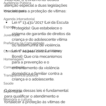
Audiência Pública
atenção especial a duas legislações 
cruciais para a proteção de vítimas:
Meio ambiente
Agenda intersetorial
Lei nº 13.431/2017 (Lei da Escuta 
Esporte
Protegida): Que estabelece o 
sistema de garantia de direitos da 
Juventude
criança e do adolescente vítima 
Prefeitura na Comunidade
ou testemunha de violência.
Lei nº 14.344/2022 (Lei Henry 
Combate à violência contra a mulher
Borel): Que cria mecanismos 
Homenagem
para a prevenção e o 
Comunicação
enfrentamento da violência 
doméstica e familiar contra a 
Transparência pública
criança e o adolescente.
Saúde
O domínio dessas leis é fundamental 
Expo Xapuri
para qualificar o atendimento e 
Memória e cultura
fortalecer a proteção às vítimas de 