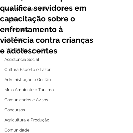
qualifica servidores em
Saúde e Saneamento
capacitação sobre o
Dengue
enfrentamento à
Vacinômetro
violência contra crianças
Educação
e adolescentes
Infraestrutura e Obras
Assistência Social
Cultura Esporte e Lazer
Administração e Gestão
Meio Ambiente e Turismo
Comunicados e Avisos
Concursos
Agricultura e Produção
Comunidade