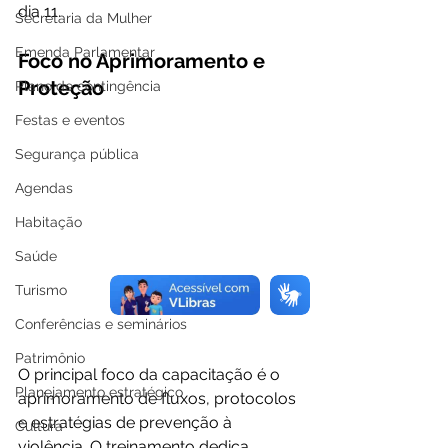
dia 11.
Secretaria da Mulher
Emenda Parlamentar
Foco no Aprimoramento e 
Proteção
Plano de contingência
Festas e eventos
Segurança pública
Agendas
Habitação
Saúde
Turismo
Conferências e seminários
Patrimônio
O principal foco da capacitação é o 
Planejamento estratégico
aprimoramento de fluxos, protocolos 
e estratégias de prevenção à 
Cultura
violência. O treinamento dedica 