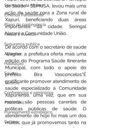
Secretaria da Mulher
de Saúde - SEMUSA, levou mais uma 
ação de saúde para a Zona rural de 
Emenda Parlamentar
Xapuri, beneficiando duas áreas 
Plano de contingência
importantes da cidade, Seringal 
Nazaré e Comunidade União.
Festas e eventos
Segurança pública
De acordo com o secretário de saúde 
Wagner, a prefeitura oferta mais uma 
Agendas
edição do Programa Saúde Itinerante 
Habitação
Municipal, com todo o apoio do 
Saúde
prefeito Bira Vasconcelos."É 
gratificante promover atendimento de 
Turismo
saúde especializado à Comunidade 
Conferências e seminários
Xapuriense, uma vez, que em sua 
maioria são pessoas carentes de 
Patrimônio
políticas públicas de saúde. O 
Planejamento estratégico
atendimento de hoje foi mais um dos 
Cultura
muitos que já promovemos tanto na 