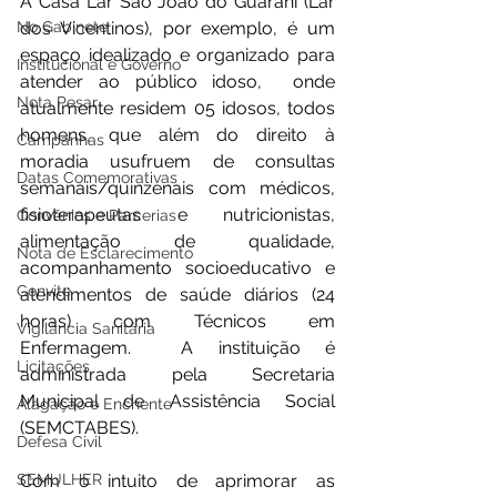
A Casa Lar São João do Guarani (Lar 
No Gabinete
dos Vicentinos), por exemplo, é um 
espaço idealizado e organizado para 
Institucional e Governo
atender ao público idoso,  onde 
Nota Pesar
atualmente residem 05 idosos, todos 
homens, que além do direito à 
Campanhas
moradia usufruem de consultas 
Datas Comemorativas
semanais/quinzenais com médicos, 
fisioterapeutas e nutricionistas, 
Convênios e Parcerias
alimentação de qualidade, 
Nota de Esclarecimento
acompanhamento socioeducativo e 
Convite
atendimentos de saúde diários (24 
horas) com Técnicos em 
Vigilância Sanitária
Enfermagem.  A instituição é 
Licitações
administrada pela Secretaria 
Municipal de Assistência Social 
Alagação e Enchente
(SEMCTABES). 
Defesa Civil
SEMULHER
Com o intuito de aprimorar as 