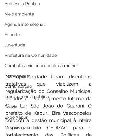
Audiência Pública
Meio ambiente
Agenda intersetorial
Esporte
Juventude
Prefeitura na Comunidade
Combate à violência contra a mulher
Homenagem
Na oportunidade foram discutidas 
tratativas que viabilizem a 
Comunicação
regularização do Conselho Municipal 
Transparência pública
do Idoso e do Regimento Interno da 
Casa Lar São João do Guarani. O 
Saúde
prefeito de Xapuri, Bira Vasconcelos 
Expo Xapuri
colocou a gestão municipal à inteira 
disposição do CEDI/AC para o 
Memória e cultura
fortalecimento das Políticas de 