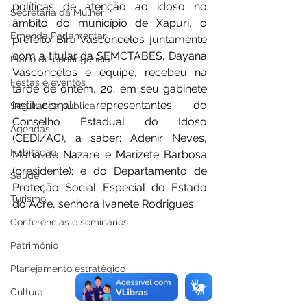
políticas de atenção ao idoso no 
Secretaria da Mulher
âmbito do município de Xapuri, o 
Emenda Parlamentar
prefeito Bira Vasconcelos juntamente 
com a titular da SEMCTABES, Dayana 
Plano de contingência
Vasconcelos e equipe, recebeu na 
Festas e eventos
tarde de ontem, 20, em seu gabinete 
institucional, representantes do 
Segurança pública
Conselho Estadual do Idoso 
Agendas
(CEDI/AC), a saber: Adenir Neves, 
Habitação
Maria de Nazaré e Marizete Barbosa 
(presidente); e do Departamento de 
Saúde
Proteção Social Especial do Estado 
Turismo
do Acre, senhora Ivanete Rodrigues. 
Conferências e seminários
Patrimônio
Planejamento estratégico
Cultura