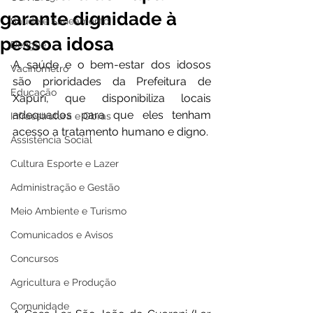
garante dignidade à
Saúde e Saneamento
pessoa idosa
Dengue
A saúde e o bem-estar dos idosos 
Vacinômetro
são prioridades da Prefeitura de 
Educação
Xapuri, que disponibiliza locais 
adequados para que eles tenham 
Infraestrutura e Obras
acesso a tratamento humano e digno.
Assistência Social
Cultura Esporte e Lazer
Administração e Gestão
Meio Ambiente e Turismo
Comunicados e Avisos
Concursos
Agricultura e Produção
Comunidade