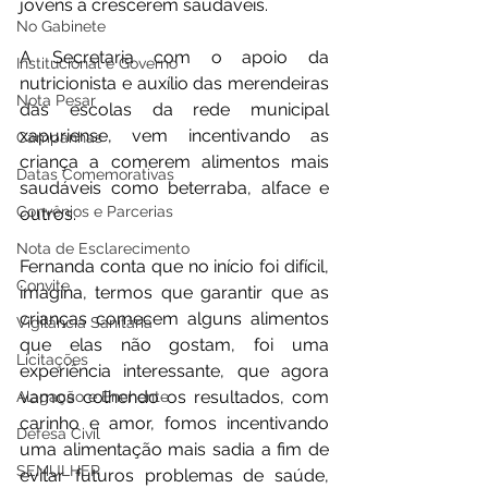
jovens a crescerem saudáveis.
No Gabinete
A Secretaria com o apoio da 
Institucional e Governo
nutricionista e auxílio das merendeiras 
Nota Pesar
das escolas da rede municipal 
xapuriense, vem incentivando as 
Campanhas
criança a comerem alimentos mais 
Datas Comemorativas
saudáveis como beterraba, alface e 
Convênios e Parcerias
outros.
Nota de Esclarecimento
Fernanda conta que no início foi difícil, 
Convite
imagina, termos que garantir que as 
crianças comecem alguns alimentos 
Vigilância Sanitária
que elas não gostam, foi uma 
Licitações
experiência interessante, que agora 
vamos colhendo os resultados, com 
Alagação e Enchente
carinho e amor, fomos incentivando 
Defesa Civil
uma alimentação mais sadia a fim de 
SEMULHER
evitar futuros problemas de saúde, 