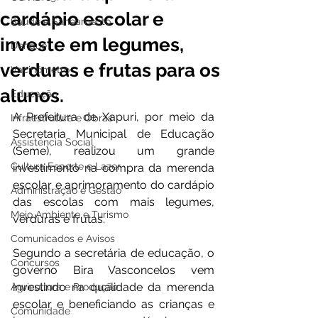
cardápio escolar e
Saúde e Saneamento
investe em legumes,
Dengue
verduras e frutas para os
Vacinômetro
alunos.
Educação
A Prefeitura de Xapuri, por meio da 
Infraestrutura e Obras
Secretaria Municipal de Educação 
Assistência Social
(Seme), realizou um grande 
Cultura Esporte e Lazer
investimento na compra da merenda 
escolar e aprimoramento do cardápio 
Administração e Gestão
das escolas com mais legumes, 
Meio Ambiente e Turismo
verduras e frutas.
Comunicados e Avisos
Segundo a secretária de educação, o 
Concursos
governo Bira Vasconcelos vem 
investindo na qualidade da merenda 
Agricultura e Produção
escolar e beneficiando as crianças e 
Comunidade