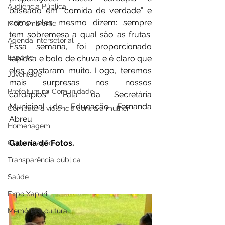
Audiência Pública
baseado em “comida de verdade” e 
como eles mesmo dizem: sempre 
Meio ambiente
tem sobremesa a qual são as frutas. 
Agenda intersetorial
Essa semana, foi proporcionado 
Esporte
tapioca e bolo de chuva e é claro que 
eles gostaram muito. Logo, teremos 
Juventude
mais surpresas nos nossos 
Prefeitura na Comunidade
cardápios.” Fala da Secretária 
Municipal de Educação Fernanda 
Combate à violência contra a mulher
Abreu.
Homenagem
Galeria de Fotos.
Comunicação
Transparência pública
Saúde
Expo Xapuri
Memória e cultura