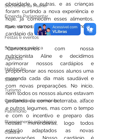
obesidade e outras, e as crianças 
Secretaria da Mulher
foram curtindo a nova experiência e 
Emenda Parlamentar
hoje, já comecem esses alimentos, 
que vamos aperfeiçoando em nosso 
Plano de contingência
cardápio da merenda escolar. 
Festas e eventos
Segurança pública
“Conversamos com nossa 
nutricionista Aline e decidimos 
Agendas
aprimorar nossos cardápios e 
Habitação
proporcionar aos nossos alunos uma 
merenda cada dia mais saudável e 
Saúde
com novas preparações. No início, 
Turismo
nem todos os nossos alunos estavam 
gostando de comer beterraba, alface 
Conferências e seminários
e outros legumes, mas com o tempo 
Patrimônio
e com o incentivo e preparo das 
Planejamento estratégico
nossas merendeiras, logo todos 
estarão adaptados as novas 
Cultura
preparações. Nosso cardápio é 