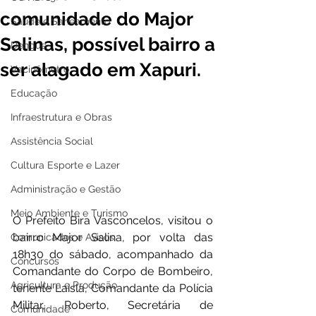
comunidade do Major
Saúde e Saneamento
Salinas, possível bairro a
Dengue
ser alagado em Xapuri.
Vacinômetro
Educação
Infraestrutura e Obras
Assistência Social
Cultura Esporte e Lazer
Administração e Gestão
Meio Ambiente e Turismo
O Prefeito Bira Vasconcelos, visitou o 
bairro Major Salina, por volta das 
Comunicados e Avisos
18h30 do sábado, acompanhado da 
Concursos
Comandante do Corpo de Bombeiro, 
Agricultura e Produção
tenente Laisla, Comandante da Polícia 
Militar, Roberto, Secretária de 
Comunidade