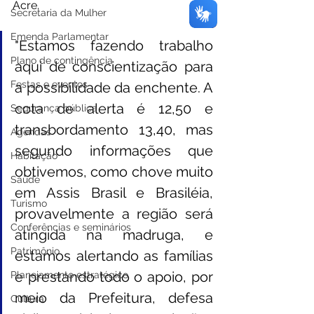
Acre. 
Secretaria da Mulher
Emenda Parlamentar
"Estamos fazendo trabalho 
Plano de contingência
aqui de conscientização para 
Festas e eventos
a possibilidade da enchente. A 
cota de alerta é 12,50 e 
Segurança pública
transbordamento 13,40, mas 
Agendas
segundo informações que 
Habitação
obtivemos, como chove muito 
Saúde
em Assis Brasil e Brasiléia, 
Turismo
provavelmente a região será 
Conferências e seminários
atingida na madruga, e 
Patrimônio
estamos alertando as famílias 
e prestando todo o apoio, por 
Planejamento estratégico
meio da Prefeitura, defesa 
Cultura