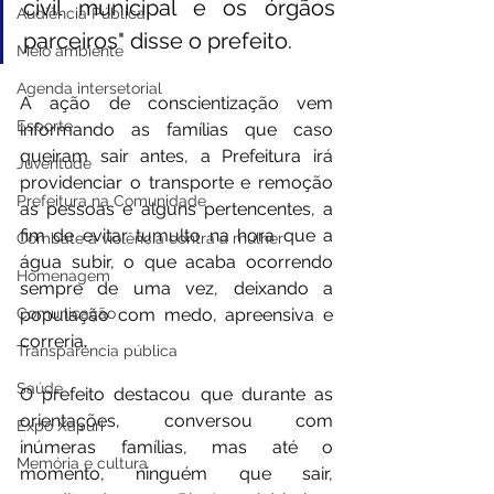
civil municipal e os órgãos 
Audiência Pública
parceiros" disse o prefeito.
Meio ambiente
Agenda intersetorial
A ação de conscientização vem 
Esporte
informando as famílias que caso 
queiram sair antes, a Prefeitura irá 
Juventude
providenciar o transporte e remoção 
Prefeitura na Comunidade
as pessoas e alguns pertencentes, a 
fim de evitar tumulto na hora que a 
Combate à violência contra a mulher
água subir, o que acaba ocorrendo 
Homenagem
sempre de uma vez, deixando a 
Comunicação
população com medo, apreensiva e 
correria. 
Transparência pública
Saúde
O prefeito destacou que durante as 
orientações, conversou com 
Expo Xapuri
inúmeras famílias, mas até o 
Memória e cultura
momento, ninguém que sair, 