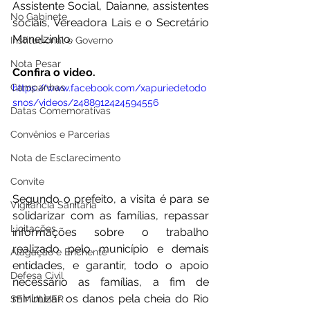
Assistente Social, Daianne, assistentes 
No Gabinete
sociais, Vereadora Lais e o Secretário 
Manelzinho.
Institucional e Governo
Nota Pesar
Confira o video.
Campanhas
https://www.facebook.com/xapuriedetodo
snos/videos/2488912424594556
Datas Comemorativas
Convênios e Parcerias
Nota de Esclarecimento
Convite
Segundo o prefeito, a visita é para se 
Vigilância Sanitária
solidarizar com as famílias, repassar 
Licitações
informações sobre o trabalho 
realizado pelo município e demais 
Alagação e Enchente
entidades, e garantir, todo o apoio 
Defesa Civil
necessário as famílias, a fim de 
minimizar os danos pela cheia do Rio 
SEMULHER