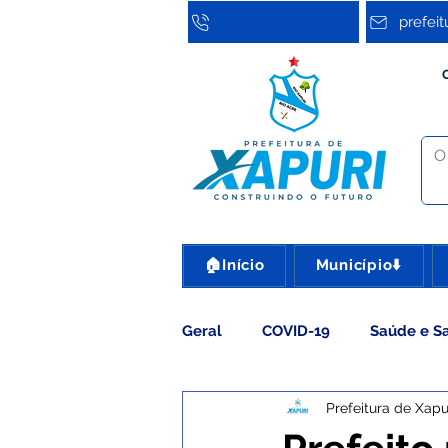
prefei
🏠Início
Município⬇️
Geral
COVID-19
Saúde e S
Prefeitura de Xapu
Assistência Social
Cultura