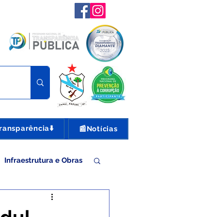
ransparência⬇️
📰Notícias
Infraestrutura e Obras
nte e Turismo