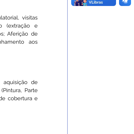
rial, visitas 
o (extração e 
; Aferição de 
nhamento aos 
 aquisição de 
intura, Parte 
 de cobertura e 