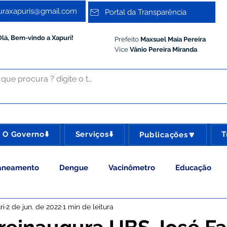
turaxapuris@gmail.com
Portal da Transparência
Olá, Bem-vindo a Xapuri!
Prefeito
Maxsuel Maia Pereira
Vice
Vânio Pereira Miranda
O Governo⬇️
Serviços⬇️
T
Publicações🔽
aneamento
Dengue
Vacinômetro
Educação
ri
2 de jun. de 2022
1 min de leitura
 Esporte e Lazer
Administração e Gestão
Meio Ambie