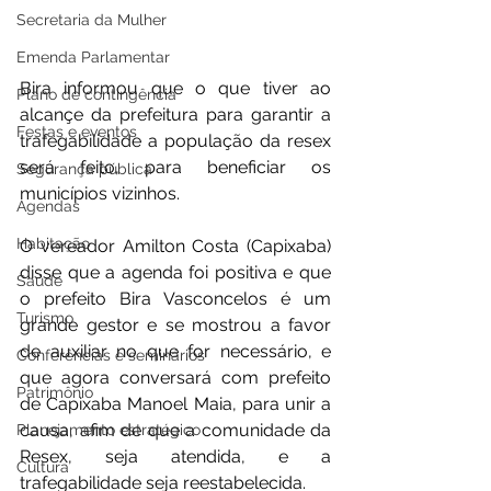
Secretaria da Mulher
Emenda Parlamentar
Bira informou que o que tiver ao 
Plano de contingência
alcançe da prefeitura para garantir a 
Festas e eventos
trafegabilidade a população da resex 
será feito, para beneficiar os 
Segurança pública
municípios vizinhos.
Agendas
Habitação
O vereador Amilton Costa (Capixaba) 
disse que a agenda foi positiva e que 
Saúde
o prefeito Bira Vasconcelos é um 
Turismo
grande gestor e se mostrou a favor 
de auxiliar no que for necessário, e 
Conferências e seminários
que agora conversará com prefeito 
Patrimônio
de Capixaba Manoel Maia, para unir a 
causa, afim de que a comunidade da 
Planejamento estratégico
Resex, seja atendida, e a 
Cultura
trafegabilidade seja reestabelecida.