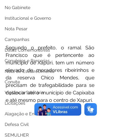
No Gabinete
Institucional e Governo
Nota Pesar
Campanhas
Segundo o prefeito, o ramal São 
Datas Comemorativas
Francisco que é pertencente ao 
Convênios e Parcerias
município de Xapuri, tem um número 
elevado de moradores ribeirinhos e 
Nota de Esclarecimento
da reserva Chico Mendes, que 
Convite
precisam de trafegabilidade para se 
deslocar até o município de Capixaba 
Vigilância Sanitária
e até mesmo para o centro de Xapuri.
Licitações
Alagação e Enchente
Defesa Civil
SEMULHER