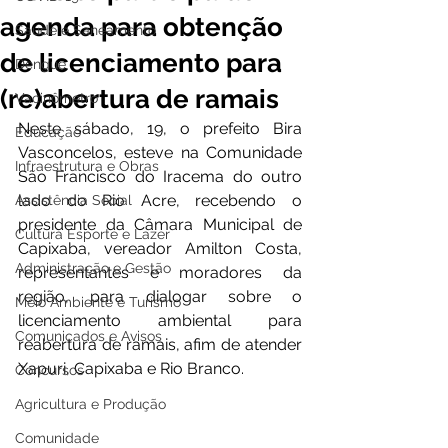
agenda para obtenção
Saúde e Saneamento
de licenciamento para
Dengue
(re)abertura de ramais
Vacinômetro
Neste sábado, 19, o prefeito Bira 
Educação
Vasconcelos, esteve na Comunidade 
Infraestrutura e Obras
São Francisco do Iracema do outro 
lado do Rio Acre, recebendo o 
Assistência Social
presidente da Câmara Municipal de 
Cultura Esporte e Lazer
Capixaba, vereador Amilton Costa, 
Administração e Gestão
representantes e moradores da 
região, para dialogar sobre o 
Meio Ambiente e Turismo
licenciamento ambiental para 
Comunicados e Avisos
reabertura de ramais, afim de atender 
Xapuri, Capixaba e Rio Branco.
Concursos
Agricultura e Produção
Comunidade