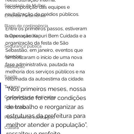
Secretaria da Mulher
recomposição das equipes e 
revitalização de prédios públicos.
Emenda Parlamentar
Plano de contingência
Entre os primeiros passos, estiveram 
a Operação Xapuri Bem Cuidada e a 
Festas e eventos
organização da festa de São 
Segurança pública
Sebastião, em janeiro, eventos que 
Agendas
simbolizaram o início de uma nova 
fase administrativa, pautada na 
Habitação
melhoria dos serviços públicos e na 
Saúde
retomada da autoestima da cidade.
Turismo
“Nos primeiros meses, nossa 
prioridade foi criar condições 
Conferências e seminários
de trabalho e reorganizar as 
Patrimônio
estruturas da prefeitura para 
Planejamento estratégico
melhor atender a população”, 
Cultura
ressaltou o prefeito.