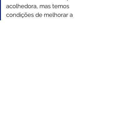
acolhedora, mas temos 
condições de melhorar a 
qualidade de vida do nosso 
povo, com organização, 
planejamento e trabalho.”
Mensagem aos xapurienses