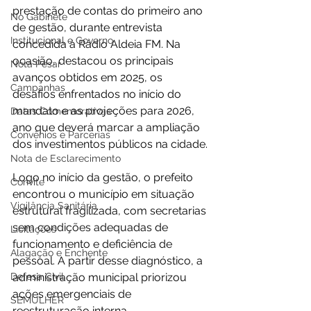
prestação de contas do primeiro ano 
No Gabinete
de gestão, durante entrevista 
Institucional e Governo
concedida à Rádio Aldeia FM. Na 
ocasião, destacou os principais 
Nota Pesar
avanços obtidos em 2025, os 
Campanhas
desafios enfrentados no início do 
mandato e as projeções para 2026, 
Datas Comemorativas
ano que deverá marcar a ampliação 
Convênios e Parcerias
dos investimentos públicos na cidade.
Nota de Esclarecimento
Logo no início da gestão, o prefeito 
Convite
encontrou o município em situação 
Vigilância Sanitária
estrutural fragilizada, com secretarias 
sem condições adequadas de 
Licitações
funcionamento e deficiência de 
Alagação e Enchente
pessoal. A partir desse diagnóstico, a 
Defesa Civil
administração municipal priorizou 
ações emergenciais de 
SEMULHER
reestruturação interna, 