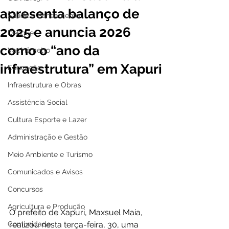
apresenta balanço de
Saúde e Saneamento
2025 e anuncia 2026
Dengue
como o “ano da
Vacinômetro
infraestrutura” em Xapuri
Educação
Infraestrutura e Obras
Assistência Social
Cultura Esporte e Lazer
Administração e Gestão
Meio Ambiente e Turismo
Comunicados e Avisos
Concursos
Agricultura e Produção
O prefeito de Xapuri, Maxsuel Maia, 
Comunidade
realizou nesta terça-feira, 30, uma 