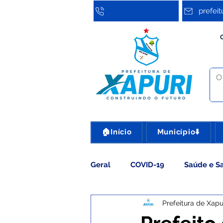
prefei
🏠Início
Município⬇️
Geral
COVID-19
Saúde e S
Prefeitura de Xapu
Assistência Social
Cultura