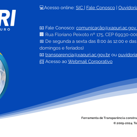
💻Acesso online: 
SIC 
| 
Fale Conosco
 | 
Ouvidori
A Revolução Acreana: Do
Após
Ouro Branco à Incorporação
alfa
📧 Fale Conosco: 
comunicação@xapuri.ac.gov.
Nacional
gara
🏢
Rua Floriano Peixoto nº 175, CEP 69930-00
prof
📅
 De segunda a sexta das 8:00 às 12:00 e das
alim
domingos e feriados)
serv
📧
transparencia@xapuri.ac.gov.br
ou 
ouvidori
📨 Acesso ao 
Webmail Corporativo
Ferramenta de Transparência constru
© 2009-2024. To