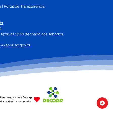
a
| 
Portal de Transparência
 avanço nos índices de
betização, Prefeitura
br
nte prêmio para
0.
essores e auxílio-
 14:00 às 17:00 (fechado aos sábados, 
entação para
idores da Educação
a@xapuri.ac.gov.br
ída com amor pela Decorp.
dos os direitos reservados.