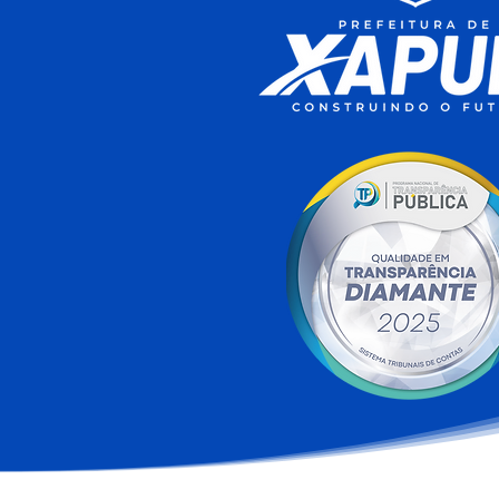
Xapuri conquista a terceira
melhor nota do Acre no
Ideb 2025 e Escola Rita
Maia alcança maior índice
do município