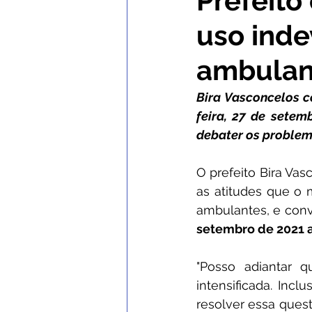
Prefeito
uso inde
Comunicados e Avisos
Con
ambulan
Institucional e Governo
No
Bira Vasconcelos 
feira, 27 de setem
debater os problem
Nota de Esclarecimento
C
O prefeito Bira Vas
as atitudes que o 
Defesa Civil
SEMULHER
ambulantes, e conv
setembro de 2021 a
"Posso adiantar q
intensificada. Inc
resolver essa ques