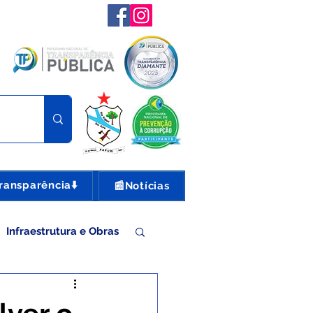
ransparência⬇️
📰Notícias
Infraestrutura e Obras
nte e Turismo