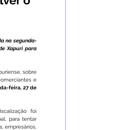
lver o
 Gabinete
nvênios e Parcerias
da na segunda-
e Xapuri para 
 e Enchente
uriense, sobre 
omerciantes e 
 de contingência
a-feira, 27 de 
calização foi 
l, para tentar 
, empresários, 