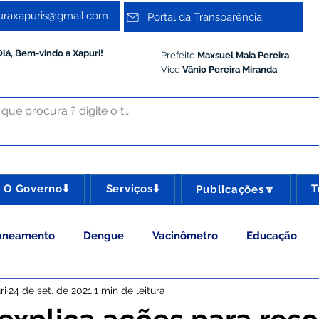
turaxapuris@gmail.com
Portal da Transparência
Olá, Bem-vindo a Xapuri!
Prefeito
Maxsuel Maia Pereira
Vice
Vânio Pereira Miranda
O Governo⬇️
Serviços⬇️
T
Publicações🔽
aneamento
Dengue
Vacinômetro
Educação
ri
24 de set. de 2021
1 min de leitura
 Esporte e Lazer
Administração e Gestão
Meio Ambie