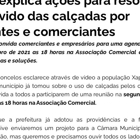
 explica ações para reso
vido das calçadas por
cursos
Agricultura e Produção
Comunidade
No
tes e comerciantes
ta Pesar
Campanhas
Datas Comemorativas
Co
convida comerciantes e empresários para uma agen
bro de 2021 as 18 horas na Associação Comercial d
as e soluções.
onvite
Vigilância Sanitária
Licitações
Alagação
concelos esclarece através de vídeo a população Xap
município já tomou sobre o uso de calçadas pelos c
Secretaria da Mulher
Emenda Parlamentar
Plano
ida a todos a participarem de uma reunião na 
segund
s 18 horas na Associação Comercial
. 
ue a prefeitura já adotou as providências e a fis
lusive enviaremos um projeto para a Câmara Municipa
tão, mas queremos e precisamos ouvir todos os lados