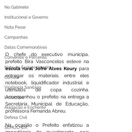
No Gabinete
Institucional e Governo
Nota Pesar
Campanhas
Datas Comemorativas
O chefe do executivo municipa, 
Convênios e Parcerias
prefeito Bira Vasconcelos esteve na 
Nota de Esclarecimento
escola rural Jofre Alves Koury
 para 
entregar os materiais, entre eles 
Convite
notebook, liquidificador industrial e 
Vigilância Sanitária
utensílios de copa cozinha. 
Acompanhou o prefeito na entrega a 
Licitações
Secretária Municipal de Educação, 
Alagação e Enchente
professora Fernanda Abreu.
Defesa Civil
Na ocasião o Prefeito enfatizou a 
SEMULHER