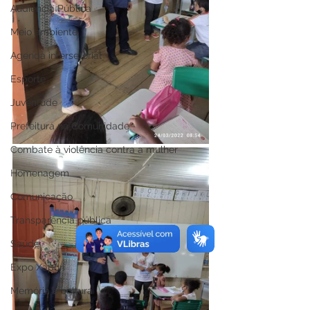
Audiência Pública
Meio ambiente
Agenda intersetorial
Esporte
Juventude
Prefeitura na Comunidade
Combate à violência contra a mulher
Homenagem
Comunicação
Transparência pública
Saúde
Expo Xapuri
Memória e cultura