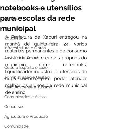
notebooks e utensílios
Saúde e Saneamento
para escolas da rede
Dengue
municipal
Vacinômetro
A Prefeitura de Xapuri entregou na 
Educação
manhã de quinta-feira, 24, vários 
Infraestrutura e Obras
materiais permanentes e de consumo 
adquiridos com recursos próprios do 
Assistência Social
município, como notebooks, 
Cultura Esporte e Lazer
liquidificador industrial e utensílios de 
Administração e Gestão
copa cozinha, para poder atender 
melhor os alunos da rede municipal 
Meio Ambiente e Turismo
de ensino.
Comunicados e Avisos
Concursos
Agricultura e Produção
Comunidade