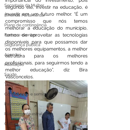
importância do investimento, pois 
Secretaria da Mulher
segundo ele, investir na educação, é 
investir em um futuro melhor. “É um 
Emenda Parlamentar
compromisso que nós temos 
Plano de contingência
melhorar a educação do município, 
temos de aproveitar as tecnologias 
Festas e eventos
disponíveis para que possamos dar 
Segurança pública
os melhores equipamentos, a melhor 
Agendas
estrutura para os melhores 
profissionais, para seguirmos tendo a 
Habitação
melhor educação”, diz Bira 
Saúde
Vasconcelos.
Turismo
Conferências e seminários
Patrimônio
Planejamento estratégico
Cultura