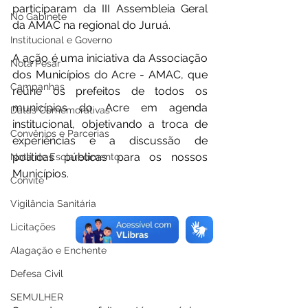
participaram da III Assembleia Geral 
No Gabinete
da AMAC na regional do Juruá. 
Institucional e Governo
A ação é uma iniciativa da Associação 
Nota Pesar
dos Municípios do Acre - AMAC, que 
Campanhas
reúne os prefeitos de todos os 
municípios do Acre em agenda 
Datas Comemorativas
institucional, objetivando a troca de 
Convênios e Parcerias
experiências e a discussão de 
políticas públicas para os nossos 
Nota de Esclarecimento
Municípios. 
Convite
Vigilância Sanitária
Licitações
Alagação e Enchente
Defesa Civil
SEMULHER