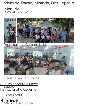
Ronaldo Ferraz, Miranda, Dim Lopes e 
Audiência Pública
Menudo.
Meio ambiente
Agenda intersetorial
Esporte
Juventude
Prefeitura na Comunidade
Combate à violência contra a mulher
Homenagem
Comunicação
Transparência pública
Cultura Esporte e Lazer
Saúde
Institucional e Governo
Expo Xapuri
Memória e cultura