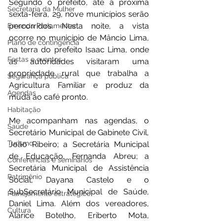
Segundo o prefeito, até a próxima 
Secretaria da Mulher
sexta-feira, 29, nove municípios serão 
percorridos. Nesta noite, a vista 
Emenda Parlamentar
ocorre no município de Mâncio Lima, 
Plano de contingência
na terra do prefeito Isaac Lima, onde 
Festas e eventos
as autoridades visitaram uma 
propriedade rural que trabalha a 
Segurança pública
Agricultura Familiar e produz da 
Agendas
muda ao café pronto. 
Habitação
Me acompanham nas agendas, o 
Saúde
Secretário Municipal de Gabinete Civil, 
Turismo
João Ribeiro; a Secretária Municipal 
de Educação, Fernanda Abreu; a 
Conferências e seminários
Secretária Municipal de Assistência 
Patrimônio
Social, Dayana Castelo e o 
SubSecretário Municipal de Saúde, 
Planejamento estratégico
Daniel Lima. Além dos vereadores, 
Cultura
Alarice Botelho, Eriberto Mota, 