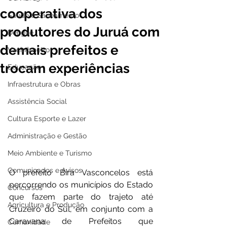
cooperativa dos
Saúde e Saneamento
produtores do Juruá com
Dengue
demais prefeitos e
Vacinômetro
trocam experiências
Educação
Infraestrutura e Obras
Assistência Social
Cultura Esporte e Lazer
Administração e Gestão
Meio Ambiente e Turismo
Comunicados e Avisos
O prefeito Bira Vasconcelos está 
percorrendo os municípios do Estado 
Concursos
que fazem parte do trajeto até 
Agricultura e Produção
Cruzeiro do Sul, em conjunto com a 
Caravana de Prefeitos que 
Comunidade