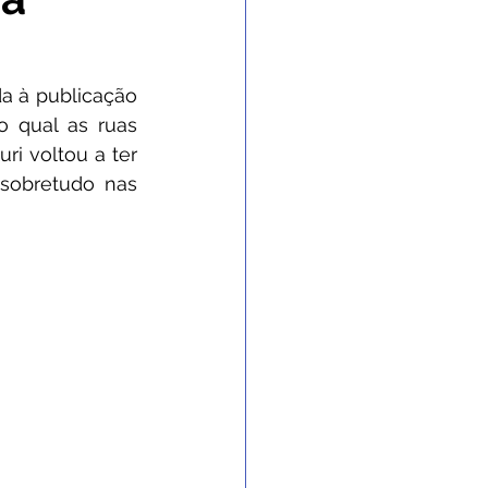
 Gabinete
 à publicação 
 qual as ruas 
nvênios e Parcerias
i voltou a ter 
sobretudo nas 
 e Enchente
 de contingência