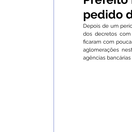
pedido d
Comunicados e Avisos
Con
Depois de um perío
dos decretos com 
Institucional e Governo
No
ficaram com pouca 
aglomerações nest
agências bancárias 
Nota de Esclarecimento
C
Defesa Civil
SEMULHER