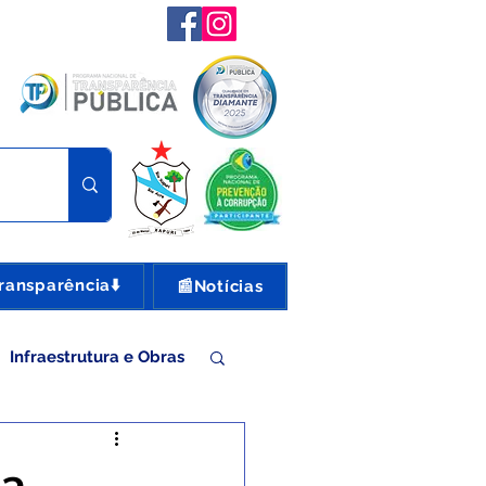
ransparência⬇️
📰Notícias
Infraestrutura e Obras
nte e Turismo
ça