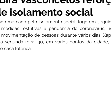
e isolamento social
cursos
Agricultura e Produção
Comunidade
No
do marcado pelo isolamento social, logo em seguida
medidas restritivas à pandemia do coronavírus, no
ta Pesar
Campanhas
Datas Comemorativas
Co
movimentação de pessoas durante vários dias, Xapur
a segunda-feira, 30, em vários pontos da cidade, 
e casa lotérica.
onvite
Vigilância Sanitária
Licitações
Alagação
Secretaria da Mulher
Emenda Parlamentar
Plano