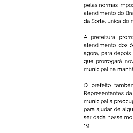
pelas normas impos
atendimento do Brad
da Sorte, única do
A prefeitura pro
atendimento dos ór
agora, para depois
que prorrogará nov
municipal na manhã
O prefeito també
Representantes da 
municipal a preocup
para ajudar de alg
ser dada nesse mom
19.