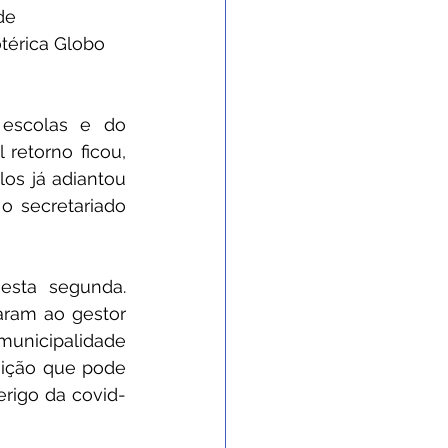
de 
térica Globo 
escolas e do 
retorno ficou, 
os já adiantou 
 secretariado 
sta segunda. 
ram ao gestor 
municipalidade 
uição que pode 
rigo da covid-