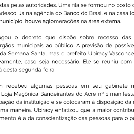
tas pelas autoridades. Uma fila se formou no posto 
esco. Já na agência do Banco do Brasil e na casa lo
 município, houve aglomerações na área externa.
rrogou o decreto que dispõe sobre recesso das 
gãos municipais ao público. A previsão de possível 
 da Semana Santa, mas o prefeito Ubiracy Vasconcel
amente, caso seja necessário. Ele se reuniu com o
 desta segunda-feira.
m recebeu algumas pessoas em seu gabinete ne
Loja Maçônica Bandeirantes do Acre nº 1 manifesta
ação da instituição e se colocaram à disposição da 
uma maneira. Ubiracy enfatizou que a maior contrib
ento é a da conscientização das pessoas para o pe