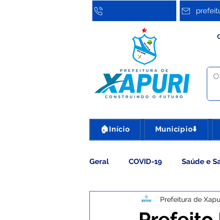
prefei
🏠Início
Município⬇️
Geral
COVID-19
Saúde e S
Prefeitura de Xapu
Assistência Social
Cultura
Prefeito