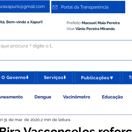
turaxapuris@gmail.com
Portal da Transparência
Olá, Bem-vindo a Xapuri!
Prefeito
Maxsuel Maia Pereira
Vice
Vânio Pereira Miranda
O Governo⬇️
Serviços⬇️
T
Publicações🔽
aneamento
Dengue
Vacinômetro
Educação
ri
31 de mar. de 2020
2 min de leitura
 Esporte e Lazer
Administração e Gestão
Meio Ambie
 Bira Vasconcelos refor