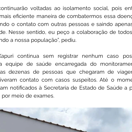
ontinuarão voltadas ao isolamento social, pois e
 mais eficiente maneira de combatermos essa doenç
ando o contato com outras pessoas e saindo apenas
de. Nesse sentido, eu peço a colaboração de todo
ndo a nossa população”, pediu.
apuri continua sem registrar nenhum caso posi
 a equipe de saúde encarregada do monitoramen
s dezenas de pessoas que chegaram de viagem
veram contato com casos suspeitos. Até o momen
am notificados à Secretaria de Estado de Saúde a par
 por meio de exames.