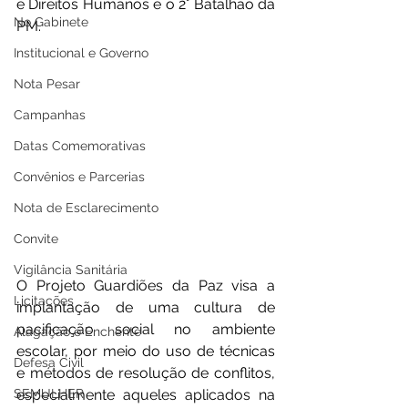
e Direitos Humanos e o 2° Batalhão da 
No Gabinete
PM. 
Institucional e Governo
Nota Pesar
Campanhas
Datas Comemorativas
Convênios e Parcerias
Nota de Esclarecimento
Convite
Vigilância Sanitária
O Projeto Guardiões da Paz visa a 
Licitações
implantação de uma cultura de 
pacificação social no ambiente 
Alagação e Enchente
escolar, por meio do uso de técnicas 
Defesa Civil
e métodos de resolução de conflitos, 
SEMULHER
especialmente aqueles aplicados na 