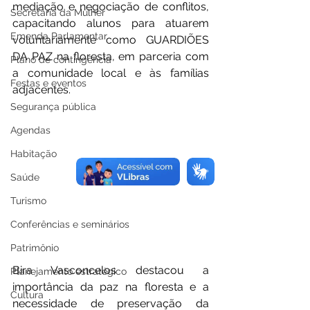
mediação e negociação de conflitos, 
Secretaria da Mulher
capacitando alunos para atuarem 
Emenda Parlamentar
voluntariamente como GUARDIÕES 
DA PAZ na floresta, em parceria com 
Plano de contingência
a comunidade local e às famílias 
Festas e eventos
adjacentes. 
Segurança pública
Agendas
Habitação
Saúde
Turismo
Conferências e seminários
Patrimônio
Bira Vasconcelos destacou a 
Planejamento estratégico
importância da paz na floresta e a 
Cultura
necessidade de preservação da 