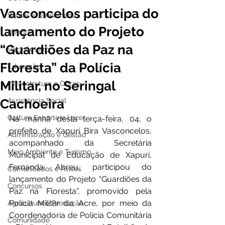
Vasconcelos participa do
Saúde e Saneamento
lançamento do Projeto
Dengue
“Guardiões da Paz na
Vacinômetro
Floresta” da Polícia
Educação
Militar, no Seringal
Infraestrutura e Obras
Cachoeira
Assistência Social
Cultura Esporte e Lazer
Na manhã desta terça-feira, 04, o 
prefeito de Xapuri Bira Vasconcelos, 
Administração e Gestão
acompanhado da Secretária 
Meio Ambiente e Turismo
Municipal de Educação de Xapuri, 
Fernanda Abreu, participou do 
Comunicados e Avisos
lançamento do Projeto “Guardiões da 
Concursos
Paz na Floresta”, promovido pela 
Polícia Militar do Acre, por meio da 
Agricultura e Produção
Coordenadoria de Polícia Comunitária 
Comunidade