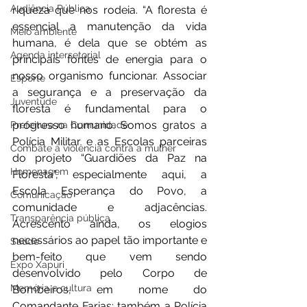
Audiência Pública
riqueza que nos rodeia. “A floresta é 
essencial a manutenção da vida 
Meio ambiente
humana, é dela que se obtém as 
Agenda intersetorial
principais fontes de energia para o 
nosso organismo funcionar. Associar 
Esporte
a segurança e a preservação da 
Juventude
floresta é fundamental para o 
progresso humano. Somos gratos a 
Prefeitura na Comunidade
Polícia Militar e as Escolas parceiras 
Combate à violência contra a mulher
do projeto “Guardiões da Paz na 
Homenagem
Floresta”, especialmente aqui, a 
Escola Esperança do Povo, a 
Comunicação
comunidade e adjacências. 
Transparência pública
Acrescento ainda, os elogios 
necessários ao papel tão importante e 
Saúde
bem-feito que vem sendo 
Expo Xapuri
desenvolvido pelo Corpo de 
Memória e cultura
Bombeiros, em nome do 
Comandante Farias; também a Polícia 