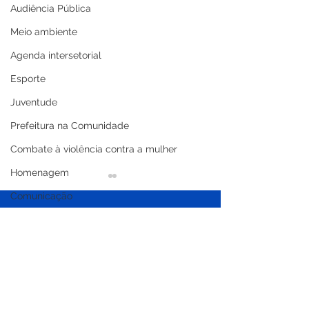
Audiência Pública
Meio ambiente
Agenda intersetorial
Esporte
Juventude
Prefeitura na Comunidade
Combate à violência contra a mulher
Homenagem
Comunicação
Transparência pública
Saúde
Expo Xapuri
Planejamento dá lugar
Operação Verão
Memória e cultura
às obras e Prefeitura
recuperação de