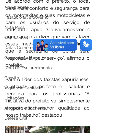
De acordo com o prefeito, o local 
No Gabinete
trará mais conforto e segurança para 
os mototaxitas e suas motocicletas e 
Institucional e Governo
para os usuários do serviço de 
Nota Pesar
transporte rápido. “Convidamos vocês 
aqui não para dizer que vamos fazer 
Campanhas
essas melhorias, mas para afirmar 
Datas Comemorativas
que a secretaria de obras será 
Convênios e Parcerias
responsável pelo serviço”, afirmou o 
prefeito. 
Nota de Esclarecimento
Convite
Para o líder dos taxistas xapurienses, 
a atitude do prefeito é  salutar e 
Vigilância Sanitária
benéfica para os profissionais. “A 
Licitações
iniciativa do prefeito vai simplesmente 
proporcionar melhor qualidade ao 
Alagação e Enchente
nosso trabalho”, destacou.
Defesa Civil
SEMULHER