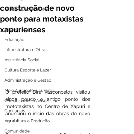
construção de novo
Saúde e Saneamento
ponto para motaxistas
Dengue
xapurienses
Vacinômetro
Educação
Infraestrutura e Obras
Assistência Social
Cultura Esporte e Lazer
Administração e Gestão
Meio Ambiente e Turismo
O prefeito BIra Vasconcelos visitou 
ainda pouco o antigo ponto dos 
Comunicados e Avisos
mototaxistas no Centro de Xapuri e 
Concursos
anunciou o início das obras do novo 
ponto.
Agricultura e Produção
Comunidade