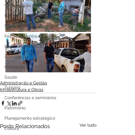
Secretaria da Mulher
Emenda Parlamentar
Plano de contingência
Festas e eventos
Segurança pública
Agendas
Habitação
Saúde
Administração e Gestão
Turismo
Infraestrutura e Obras
Conferências e seminários
Patrimônio
Planejamento estratégico
Ver tudo
Posts Relacionados
Cultura