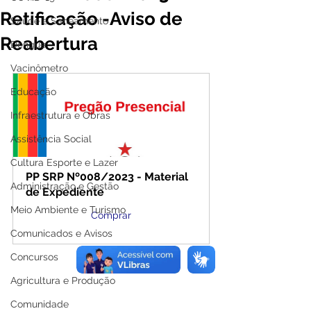
Retificação -Aviso de
Saúde e Saneamento
Reabertura
Dengue
Vacinômetro
Educação
Infraestrutura e Obras
Assistência Social
Cultura Esporte e Lazer
PP SRP Nº008/2023 - Material 
Administração e Gestão
de Expediente
Meio Ambiente e Turismo
Comprar
Comunicados e Avisos
Concursos
Agricultura e Produção
Comunidade