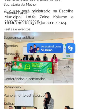
Secretaria da Mulher
O curso será ministrado na Escolha 
Emenda Parlamentar
Municipal Latife Zaine Kalume e 
Plano de contingência
iniciará no dia 03 de junho de 2024.
Festas e eventos
Segurança pública
Agendas
Habitação
Saúde
Turismo
Conferências e seminários
Patrimônio
Planejamento estratégico
Cultura