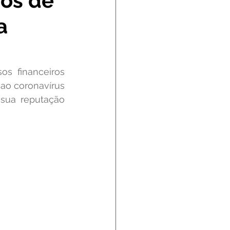
sos de
a
 Gabinete
nvênios e Parcerias
s financeiros 
o coronavírus 
sua reputação 
 e Enchente
 de contingência