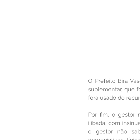
O Prefeito Bira Va
suplementar, que f
fora usado do recur
Por fim, o gestor
ilibada, com insin
o gestor não sabe
depreciativas, típ