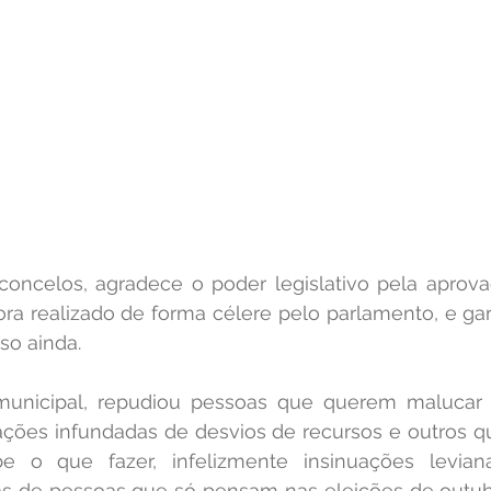
sconcelos, agradece o poder legislativo pela aprova
ora realizado de forma célere pelo parlamento, e ga
so ainda.
 municipal, repudiou pessoas que querem malucar 
uações infundadas de desvios de recursos e outros 
 o que fazer, infelizmente insinuações levianas
icas de pessoas que só pensam nas eleições de outub