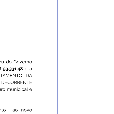
eu do Governo 
 53.331,48
 e a 
NTAMENTO DA 
 DECORRENTE 
o municipal e 
nto  ao novo 