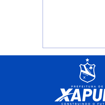
Após avanço nos índices de
alfabetização, Prefeitura
garante prêmio para