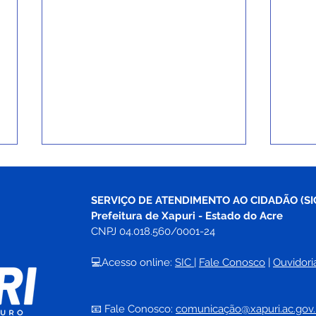
SERVIÇO DE ATENDIMENTO AO CIDADÃO (SI
Prefeitura de Xapuri - Estado do Acre
CNPJ 04.018.560/0001-24
💻Acesso online: 
SIC 
| 
Fale Conosco
 | 
Ouvidori
Prefeitura na Comunidade
Cent
fortalece aproximação com
rein
📧 Fale Conosco: 
comunicação@xapuri.ac.gov.
moradores do bairro Braga
espa