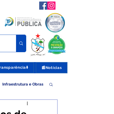
ransparência⬇️
📰Notícias
Infraestrutura e Obras
nte e Turismo