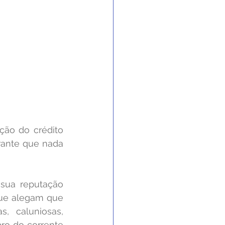
ção do crédito 
rante que nada 
sua reputação 
que alegam que 
, caluniosas, 
ro do corrente 