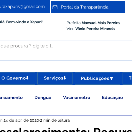
turaxapuris@gmail.com
Portal da Transparência
Olá, Bem-vindo a Xapuri!
Prefeito
Maxsuel Maia Pereira
Vice
Vânio Pereira Miranda
O Governo⬇️
Serviços⬇️
T
Publicações🔽
aneamento
Dengue
Vacinômetro
Educação
ri
24 de abr. de 2020
2 min de leitura
 Esporte e Lazer
Administração e Gestão
Meio Ambie