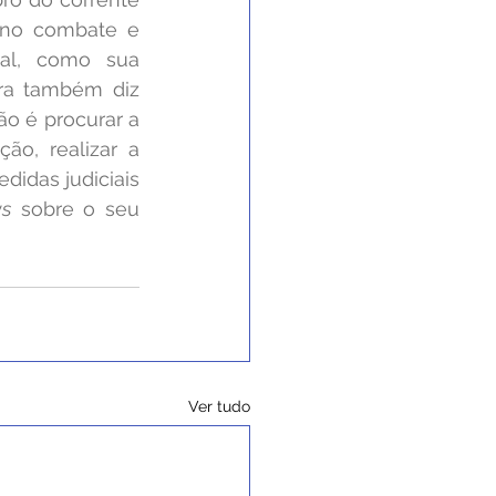
 no combate e 
al, como sua 
ra também diz 
o é procurar a 
ão, realizar a 
didas judiciais 
ws
 sobre o seu 
Ver tudo