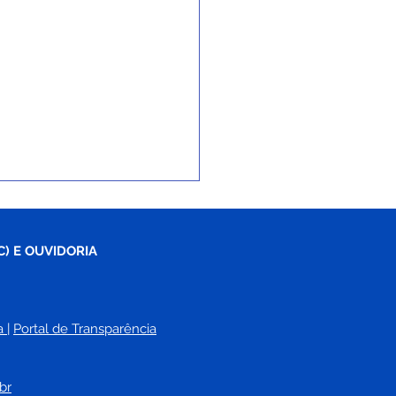
C) E OUVIDORIA
a
| 
Portal de Transparência
ro da Juventude é
augurado e volta a ser
br
ço de integração,