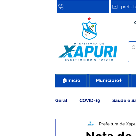
prefei
🏠Início
Município⬇️
Geral
COVID-19
Saúde e S
Prefeitura de Xapu
Assistência Social
Cultura