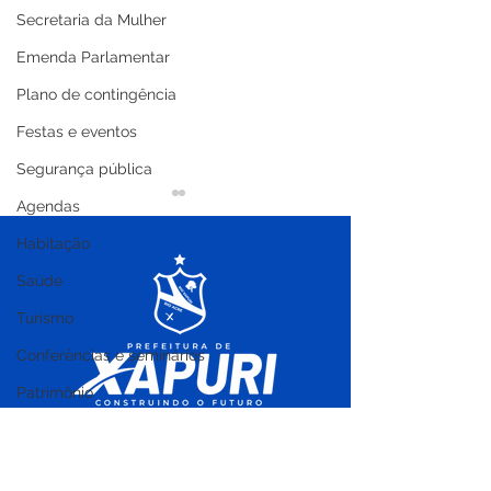
Secretaria da Mulher
Emenda Parlamentar
Plano de contingência
Festas e eventos
Segurança pública
Agendas
Habitação
Saúde
Turismo
Conferências e seminários
Campanha inédita de
08 de março: Fe
doação de sangue
Internacional 
Patrimônio
mobiliza população de
Planejamento estratégico
Xapuri
Cultura