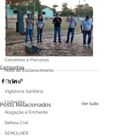
No Gabinete
Institucional e Governo
Nota Pesar
Campanhas
Datas Comemorativas
Convênios e Parcerias
Campanhas
Nota de Esclarecimento
Convite
Vigilância Sanitária
Licitações
Ver tudo
Posts Relacionados
Alagação e Enchente
Defesa Civil
SEMULHER