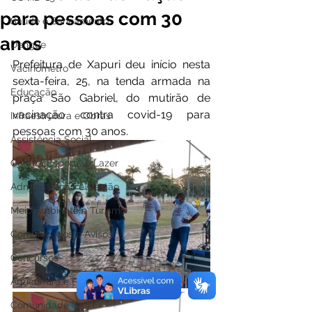
para pessoas com 30
Saúde e Saneamento
anos
Dengue
Prefeitura de Xapuri deu início nesta 
Vacinômetro
sexta-feira, 25, na tenda armada na 
Educação
praça São Gabriel, do mutirão de 
vacinação contra covid-19 para 
Infraestrutura e Obras
pessoas com 30 anos.
Assistência Social
Cultura Esporte e Lazer
Administração e Gestão
Meio Ambiente e Turismo
Comunicados e Avisos
Concursos
Agricultura e Produção
Comunidade