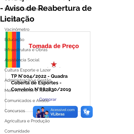
- Aviso de Reabertura de
Saúde e Saneamento
Licitação
Dengue
Vacinômetro
Educação
Infraestrutura e Obras
Assistência Social
Cultura Esporte e Lazer
TP N°004/2022 - Quadra 
Administração e Gestão
Coberta de Esportes -  
Convênio N°882830/2019
Meio Ambiente e Turismo
Comprar
Comunicados e Avisos
Concursos
Agricultura e Produção
Comunidade