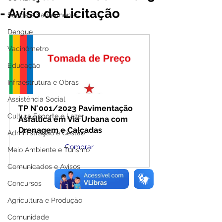
- Aviso de Licitação
Saúde e Saneamento
Dengue
Vacinômetro
Educação
Infraestrutura e Obras
Assistência Social
TP N°001/2023 Pavimentação 
Cultura Esporte e Lazer
Asfáltica em Via Urbana com 
Drenagem e Calçadas
Administração e Gestão
Comprar
Meio Ambiente e Turismo
Comunicados e Avisos
Concursos
Agricultura e Produção
Comunidade