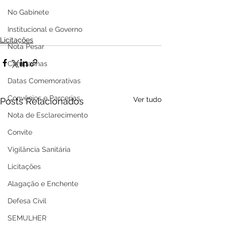
No Gabinete
Institucional e Governo
Licitações
Nota Pesar
Campanhas
Datas Comemorativas
Convênios e Parcerias
Ver tudo
Posts Relacionados
Nota de Esclarecimento
Convite
Vigilância Sanitária
Licitações
Alagação e Enchente
Defesa Civil
SEMULHER