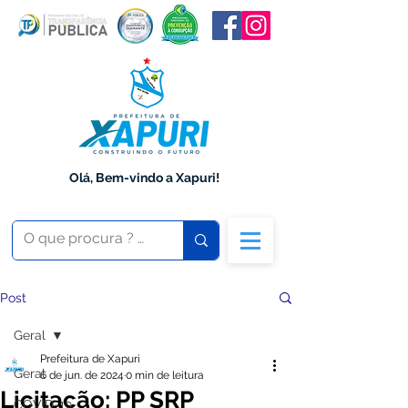
Olá, Bem-vindo a Xapuri!
Post
Geral
Prefeitura de Xapuri
Geral
6 de jun. de 2024
0 min de leitura
Licitação: PP SRP
COVID-19