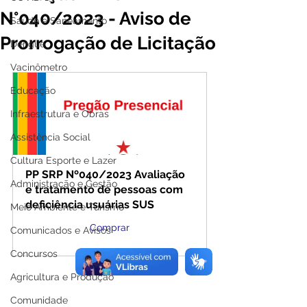
N°040/2023 - Aviso de
Saúde e Saneamento
Prorrogação de Licitação
Dengue
Vacinômetro
Educação
Infraestrutura e Obras
Assistência Social
Cultura Esporte e Lazer
PP SRP Nº040/2023 Avaliação 
Administração e Gestão
e tratamento de pessoas com 
deficiência usuárias SUS
Meio Ambiente e Turismo
Comprar
Comunicados e Avisos
Concursos
Agricultura e Produção
Comunidade