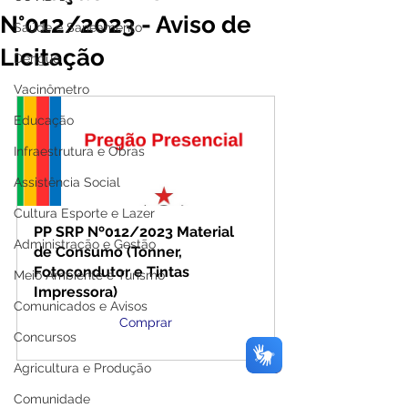
N°012/2023 - Aviso de
Saúde e Saneamento
Licitação
Dengue
Vacinômetro
Educação
Infraestrutura e Obras
Assistência Social
Cultura Esporte e Lazer
PP SRP Nº012/2023 Material 
Administração e Gestão
de Consumo (Tonner, 
Fotocondutor e Tintas 
Meio Ambiente e Turismo
Impressora)
Comunicados e Avisos
Comprar
Concursos
Agricultura e Produção
Comunidade