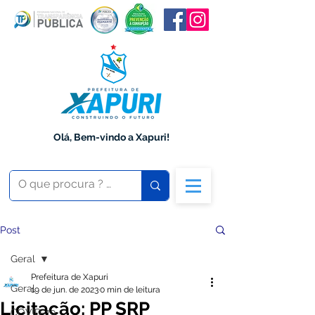
Olá, Bem-vindo a Xapuri!
Post
Geral
Prefeitura de Xapuri
Geral
19 de jun. de 2023
0 min de leitura
Licitação: PP SRP
COVID-19