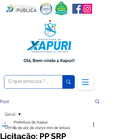
Olá, Bem-vindo a Xapuri!
Post
Geral
Prefeitura de Xapuri
Geral
11 de abr. de 2023
0 min de leitura
Licitação: PP SRP
COVID-19