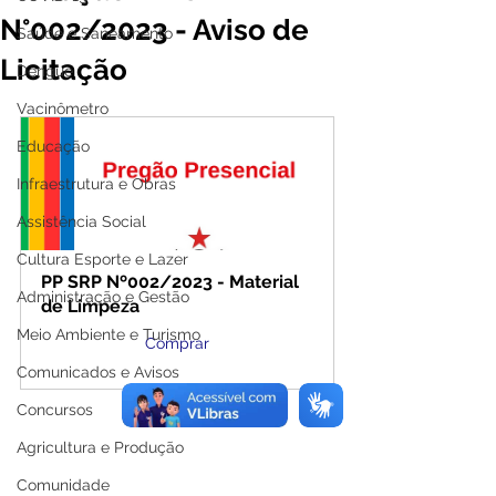
N°002/2023 - Aviso de
Saúde e Saneamento
Licitação
Dengue
Vacinômetro
Educação
Infraestrutura e Obras
Assistência Social
Cultura Esporte e Lazer
PP SRP Nº002/2023 - Material 
Administração e Gestão
de Limpeza
Meio Ambiente e Turismo
Comprar
Comunicados e Avisos
Concursos
Agricultura e Produção
Comunidade