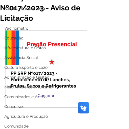
Nº017/2023 - Aviso de
Saúde e Saneamento
Licitação
Dengue
Vacinômetro
Educação
Infraestrutura e Obras
Assistência Social
Cultura Esporte e Lazer
PP SRP Nº017/2023 - 
Administração e Gestão
Fornecimento de Lanches, 
Frutas, Sucos e Refrigerantes
Meio Ambiente e Turismo
Comprar
Comunicados e Avisos
Concursos
Agricultura e Produção
Comunidade