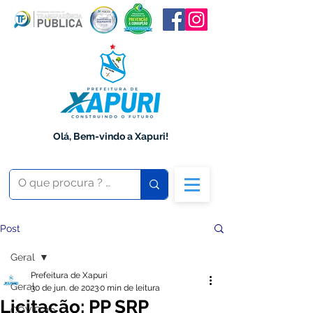
Olá, Bem-vindo a Xapuri!
Post
Geral
Prefeitura de Xapuri
Geral
30 de jun. de 2023
0 min de leitura
Licitação: PP SRP
COVID-19