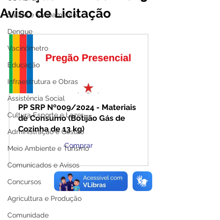
Aviso de Licitação
Saúde e Saneamento
Dengue
Vacinômetro
Educação
Infraestrutura e Obras
Assistência Social
PP SRP Nº009/2024 - Materiais 
Cultura Esporte e Lazer
de Consumo (Botijão Gás de 
Cozinha de 13 kg)
Administração e Gestão
Comprar
Meio Ambiente e Turismo
Comunicados e Avisos
Concursos
Agricultura e Produção
Comunidade