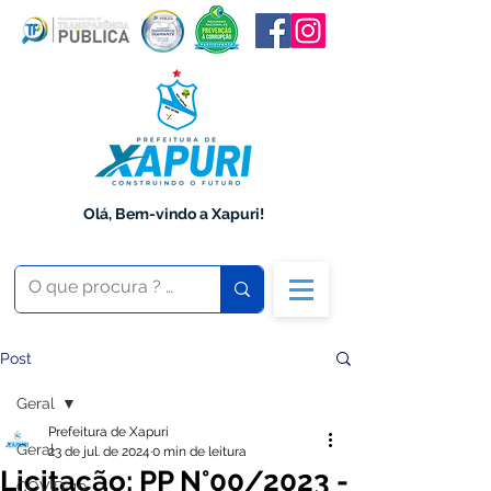
Olá, Bem-vindo a Xapuri!
Post
Geral
Prefeitura de Xapuri
Geral
23 de jul. de 2024
0 min de leitura
Licitação: PP N°00/2023 -
COVID-19