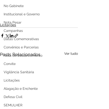
No Gabinete
Institucional e Governo
Nota Pesar
Licitações
Campanhas
Datas Comemorativas
Convênios e Parcerias
Ver tudo
Posts Relacionados
Nota de Esclarecimento
Convite
Vigilância Sanitária
Licitações
Alagação e Enchente
Defesa Civil
SEMULHER