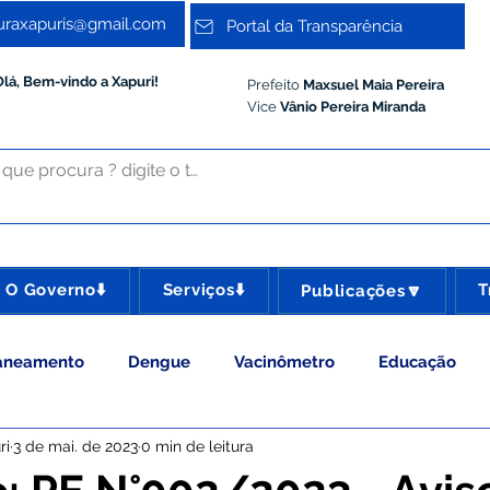
turaxapuris@gmail.com
Portal da Transparência
Olá, Bem-vindo a Xapuri!
Prefeito
Maxsuel Maia Pereira
Vice
Vânio Pereira Miranda
O Governo⬇️
Serviços⬇️
T
Publicações🔽
aneamento
Dengue
Vacinômetro
Educação
ri
3 de mai. de 2023
0 min de leitura
 Esporte e Lazer
Administração e Gestão
Meio Ambie