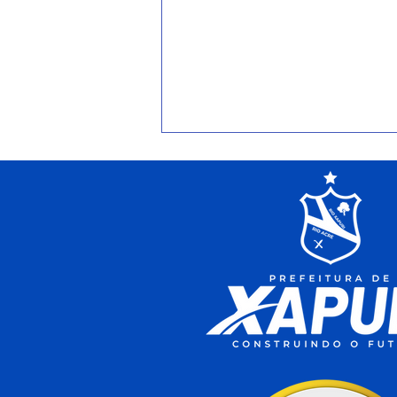
PE Nº005/2025 - Aviso de
Prorrogação de Licitação