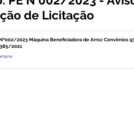
o: PE N°002/2023 - Avis
ção de Licitação
cursos
Agricultura e Produção
Comunidade
No
ta Pesar
Campanhas
Datas Comemorativas
Co
Nº002/2023 Máquina Beneficiadora de Arroz Convênios 9
1385/2021
omprar
onvite
Vigilância Sanitária
Licitações
Alagação
Secretaria da Mulher
Emenda Parlamentar
Plano