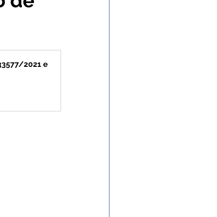
o de
 Gabinete
nvênios e Parcerias
33577/2021 e 
 e Enchente
 de contingência