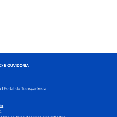
C) E OUVIDORIA
a
| 
Portal de Transparência
°005/2025 - Aviso de
tação
br
0.