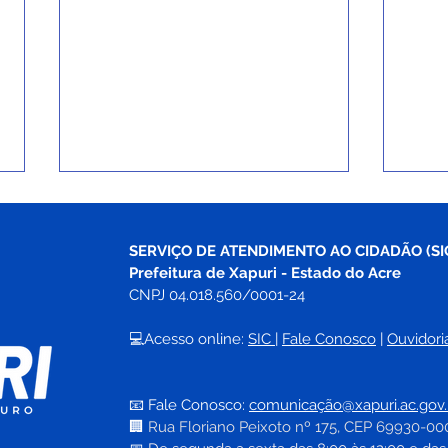
SERVIÇO DE ATENDIMENTO AO CIDADÃO (SI
Prefeitura de Xapuri - Estado do Acre
CNPJ 04.018.560/0001-24
💻Acesso online: 
SIC 
| 
Fale Conosco
 | 
Ouvidori
PP SRP Nº012/2025 - Aviso
CE N
de Licitação
Lici
📧 Fale Conosco: 
comunicação@xapuri.ac.gov.
🏢
Rua Floriano Peixoto nº 175, CEP 69930-00