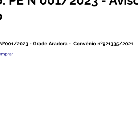
o: PE N°001/2023 - Avis
o
cursos
Agricultura e Produção
Comunidade
No
ta Pesar
Campanhas
Datas Comemorativas
Co
Nº001/2023 - Grade Aradora -  Convênio nº921335/2021
omprar
onvite
Vigilância Sanitária
Licitações
Alagação
Secretaria da Mulher
Emenda Parlamentar
Plano