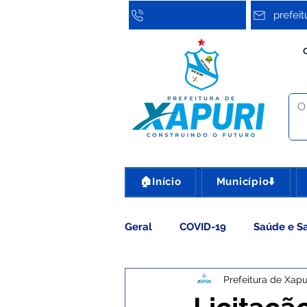
prefei
🏠Início
Município⬇️
Geral
COVID-19
Saúde e S
Prefeitura de Xapu
Assistência Social
Cultura