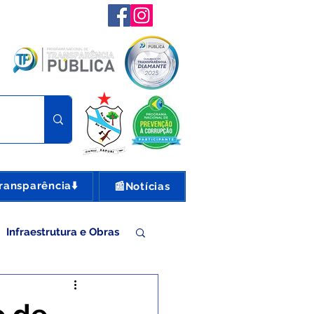
ransparência⬇️
📰Notícias
Infraestrutura e Obras
nte e Turismo