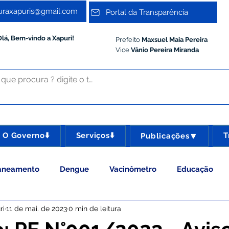
turaxapuris@gmail.com
Portal da Transparência
Olá, Bem-vindo a Xapuri!
Prefeito
Maxsuel Maia Pereira
Vice
Vânio Pereira Miranda
O Governo⬇️
Serviços⬇️
T
Publicações🔽
aneamento
Dengue
Vacinômetro
Educação
ri
11 de mai. de 2023
0 min de leitura
 Esporte e Lazer
Administração e Gestão
Meio Ambie