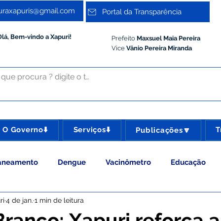
turaxapuris@gmail.com
Portal da Transparência
Olá, Bem-vindo a Xapuri!
Prefeito
Maxsuel Maia Pereira
Vice
Vânio Pereira Miranda
O Governo⬇️
Serviços⬇️
T
Publicações🔽
aneamento
Dengue
Vacinômetro
Educação
ri
4 de jan.
1 min de leitura
 Esporte e Lazer
Administração e Gestão
Meio Ambie
Branco: Xapuri reforça a