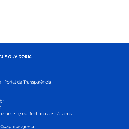
C) E OUVIDORIA
a
| 
Portal de Transparência
ituto Azul Xapuri vai
iar atendimento
br
cializado para crianças
0.
stas e
 14:00 às 17:00 (fechado aos sábados, 
odivergentes
a@xapuri.ac.gov.br