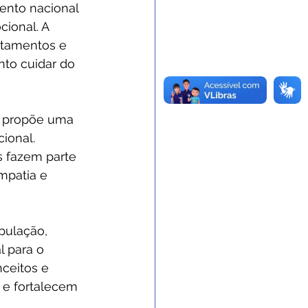
nto nacional 
ional. A 
rtamentos e 
to cuidar do 
o propõe uma 
ional. 
s fazem parte 
mpatia e 
pulação, 
 para o 
ceitos e 
s e fortalecem 