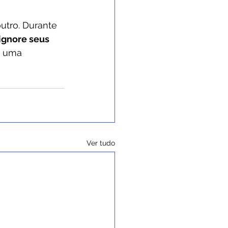
tro. Durante 
ignore seus 
r uma 
Ver tudo