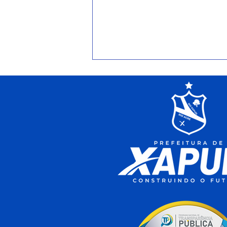
Prefeitura na Comunidade:
Saúde e Cidadania chegam
à Comunidade do Riozinho,
em Xapuri