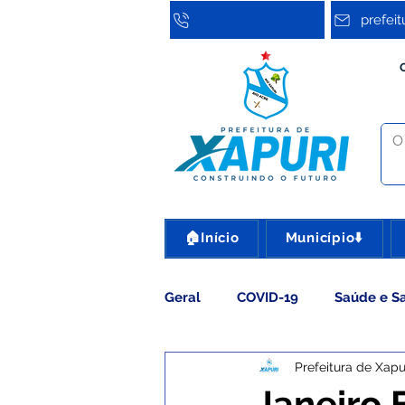
prefei
🏠Início
Município⬇️
Geral
COVID-19
Saúde e S
Prefeitura de Xapu
Assistência Social
Cultura
Janeiro 