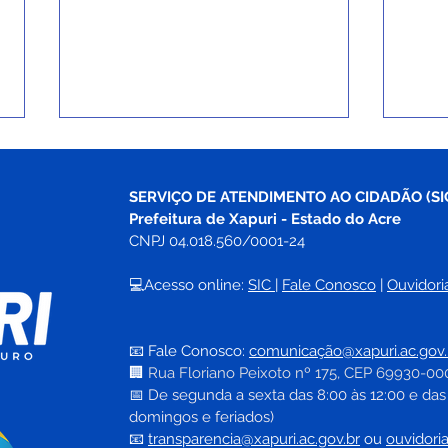
SERVIÇO DE ATENDIMENTO AO CIDADÃO (SI
Prefeitura de Xapuri - Estado do Acre
CNPJ 04.018.560/0001-24
💻Acesso online: 
SIC 
| 
Fale Conosco
 | 
Ouvidori
No Dia do Orgulho Autista,
Inst
Xapuri inaugura espaço
ampl
📧 Fale Conosco: 
comunicação@xapuri.ac.gov.
pioneiro para atendimento
espe
🏢
Rua Floriano Peixoto nº 175, CEP 69930-00
especializado de crianças
auti
📅
 De segunda a sexta das 8:00 às 12:00 e das
neur
domingos e feriados)
📧
transparencia@xapuri.ac.gov.br
ou 
ouvidori