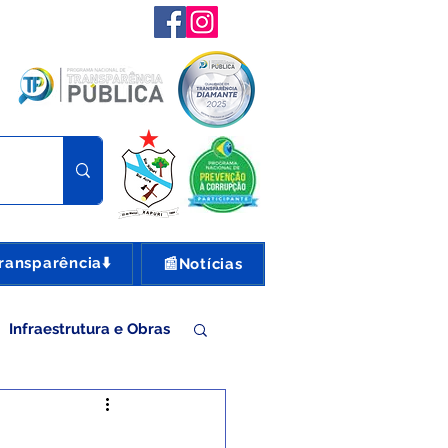
ransparência⬇️
📰Notícias
Infraestrutura e Obras
nte e Turismo