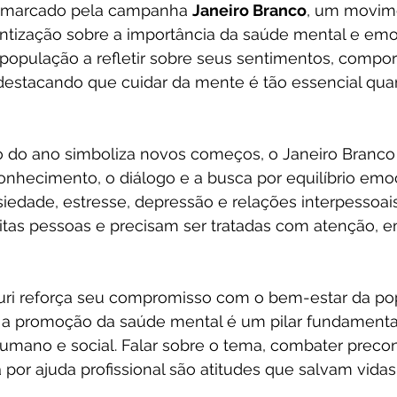
é marcado pela campanha 
Janeiro Branco
, um movime
ntização sobre a importância da saúde mental e emoc
a população a refletir sobre seus sentimentos, compo
 destacando que cuidar da mente é tão essencial quan
o do ano simboliza novos começos, o Janeiro Branc
nhecimento, o diálogo e a busca por equilíbrio emoc
edade, estresse, depressão e relações interpessoai
itas pessoas e precisam ser tratadas com atenção, e
puri reforça seu compromisso com o bem-estar da po
a promoção da saúde mental é um pilar fundamental
mano e social. Falar sobre o tema, combater precon
a por ajuda profissional são atitudes que salvam vida