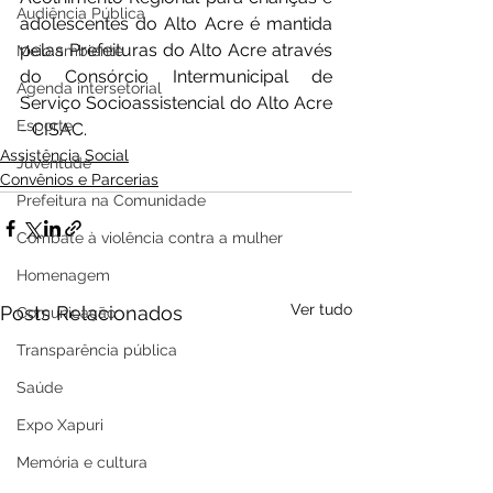
Audiência Pública
adolescentes do Alto Acre é mantida 
pelas Prefeituras do Alto Acre através 
Meio ambiente
do Consórcio Intermunicipal de 
Agenda intersetorial
Serviço Socioassistencial do Alto Acre 
Esporte
- CISAC.
Assistência Social
Juventude
Convênios e Parcerias
Prefeitura na Comunidade
Combate à violência contra a mulher
Homenagem
Ver tudo
Posts Relacionados
Comunicação
Transparência pública
Saúde
Expo Xapuri
Memória e cultura