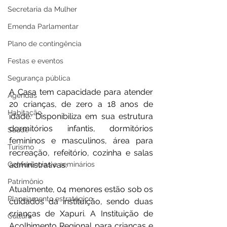
Secretaria da Mulher
Emenda Parlamentar
Plano de contingência
Festas e eventos
Segurança pública
A Casa tem capacidade para atender 
Agendas
20 crianças, de zero a 18 anos de 
Habitação
idade. Disponibiliza em sua estrutura 
dormitórios infantis, dormitórios 
Saúde
femininos e masculinos, área para 
Turismo
recreação, refeitório, cozinha e salas 
administrativas.
Conferências e seminários
Patrimônio
Atualmente, 04 menores estão sob os 
Planejamento estratégico
cuidados da instituição, sendo duas 
crianças de Xapuri. A Instituição de 
Cultura
Acolhimento Regional para crianças e 