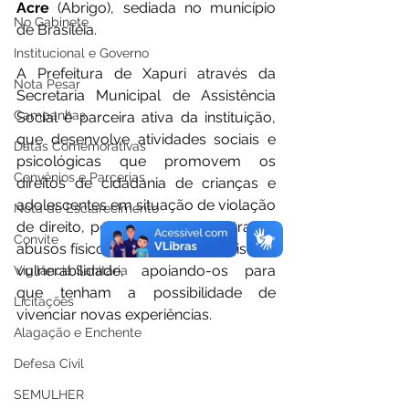
Acre 
(Abrigo), sediada no município 
No Gabinete
de Brasiléia. 
Institucional e Governo
A Prefeitura de Xapuri através da 
Nota Pesar
Secretaria Municipal de Assistência 
Campanhas
Social é parceira ativa da instituição, 
que desenvolve atividades sociais e 
Datas Comemorativas
psicológicas que promovem os 
Convênios e Parcerias
direitos de cidadania de crianças e 
adolescentes em situação de violação 
Nota de Esclarecimento
de direito, por exemplo, maus tratos, 
Convite
abusos físicos ou psicológicos, risco e 
vulnerabilidade, apoiando-os para 
Vigilância Sanitária
que tenham a possibilidade de 
Licitações
vivenciar novas experiências. 
Alagação e Enchente
Defesa Civil
SEMULHER