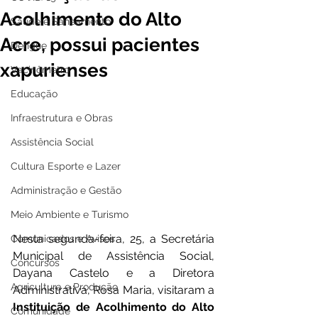
Acolhimento do Alto
Saúde e Saneamento
Acre, possui pacientes
Dengue
xapurienses
Vacinômetro
Educação
Infraestrutura e Obras
Assistência Social
Cultura Esporte e Lazer
Administração e Gestão
Meio Ambiente e Turismo
Nesta segunda-feira, 25, a Secretária 
Comunicados e Avisos
Municipal de Assistência Social, 
Concursos
Dayana Castelo e a Diretora 
Agricultura e Produção
Administrativa, Rosa Maria, visitaram a 
Instituição de Acolhimento do Alto 
Comunidade