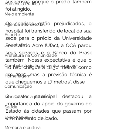
suspensos porque o prédio também 
Audiência Pública
foi atingido.
Meio ambiente
Os serviços estão prejudicados, o 
Agenda intersetorial
hospital foi transferido de local da sua 
Esporte
sede para o prédio da Universidade 
Juventude
Federal do Acre (Ufac), a OCA parou 
seus serviços e o Banco do Brasil 
Prefeitura na Comunidade
também. Nossa expectativa é que o 
Combate à violência contra a mulher
rio não chegue a 18,30 metros como 
em 2015, mas a previsão técnica é 
Homenagem
que cheguemos a 17 metros”, disse.
Comunicação
O gestor municipal destacou a 
Transparência pública
importância do apoio do governo do 
Saúde
Estado às cidades que passam por 
Expo Xapuri
um momento delicado.
Memória e cultura