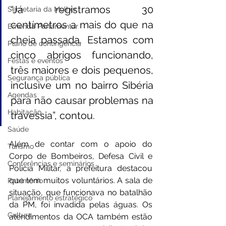
“Já registramos 30 
Secretaria da Mulher
centímetros a mais do que na 
Emenda Parlamentar
cheia passada. Estamos com 
Plano de contingência
cinco abrigos funcionando, 
Festas e eventos
três maiores e dois pequenos, 
Segurança pública
inclusive um no bairro Sibéria 
Agendas
para não causar problemas na 
Habitação
travessia”, contou.
Saúde
Além de contar com o apoio do 
Turismo
Corpo de Bombeiros, Defesa Civil e 
Conferências e seminários
Polícia Militar, a prefeitura destacou 
que tem muitos voluntários. A sala de 
Patrimônio
situação, que funcionava no batalhão 
Planejamento estratégico
da PM, foi invadida pelas águas. Os 
Cultura
atendimentos da OCA também estão 