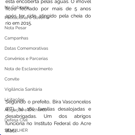
está encoberta pelas águas. O imóvel 
No Gabinete
ficou fechado por mais de 5 anos 
após ter sido atingido pela cheia do 
Institucional e Governo
rio em 2015.
Nota Pesar
Campanhas
Datas Comemorativas
Convênios e Parcerias
Nota de Esclarecimento
Convite
Vigilância Sanitária
Licitações
Segundo o prefeito, Bira Vasconcelos 
(PT), há 180 famílias desalojadas e 
Alagação e Enchente
desabrigadas. Um dos abrigos 
Defesa Civil
funciona no Instituto Federal do Acre 
SEMULHER
(Ifac).