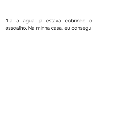
“Lá a água já estava cobrindo o 
assoalho. Na minha casa, eu consegui 
tirar as roupas, mas os outros móveis 
continuam lá. Ano passado, o rio 
encheu, mas não chegou totalmente 
na minha casa. Este ano, parece que 
es
Galeria de fotos: