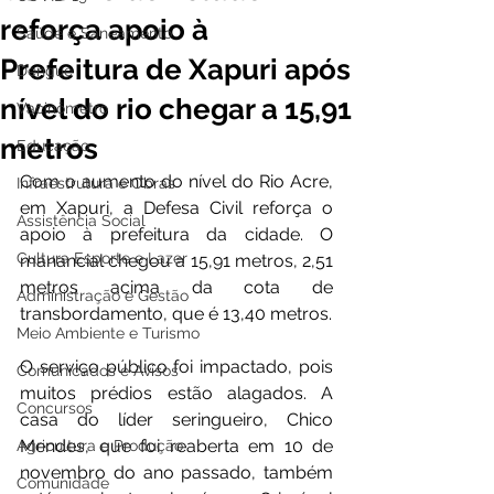
reforça apoio à
Saúde e Saneamento
Prefeitura de Xapuri após
Dengue
nível do rio chegar a 15,91
Vacinômetro
metros
Educação
Com o aumento do nível do Rio Acre, 
Infraestrutura e Obras
em Xapuri, a Defesa Civil reforça o 
Assistência Social
apoio à prefeitura da cidade. O 
Cultura Esporte e Lazer
manancial chegou a 15,91 metros, 2,51 
metros acima da cota de 
Administração e Gestão
transbordamento, que é 13,40 metros.
Meio Ambiente e Turismo
O serviço público foi impactado, pois 
Comunicados e Avisos
muitos prédios estão alagados. A 
Concursos
casa do líder seringueiro, Chico 
Mendes, que foi reaberta em 10 de 
Agricultura e Produção
novembro do ano passado, também 
Comunidade