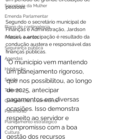
Secretaria da Mulher
pessoas.
Emenda Parlamentar
Segundo o secretário municipal de 
Plano de contingência
Finanças e Administração, Jardson 
Maciel, a antecipação é resultado da 
Festas e eventos
condução austera e responsável das 
Segurança pública
finanças públicas. 
Agendas
“O município vem mantendo 
Habitação
um planejamento rigoroso, 
Saúde
que nos possibilitou, ao longo 
de 2025, antecipar 
Turismo
pagamentos em diversas 
Conferências e seminários
ocasiões. Isso demonstra 
Patrimônio
respeito ao servidor e 
Planejamento estratégico
compromisso com a boa 
Cultura
gestão dos recursos 