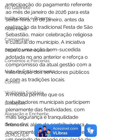
antecipação do pagamento referente 
No Gabinete
ao mês de janeiro de 2026 para esta 
Institucional e Governo
sexta-feira, 16 de janeiro, antes da 
realização da tradicional Festa de São 
Nota Pesar
Sebastião, maior celebração religiosa 
Campanhas
e cultural do município. A iniciativa 
repete uma ação bem-sucedida 
Datas Comemorativas
adotada no ano anterior e reforça o 
Convênios e Parcerias
compromisso da atual gestão com a 
Nota de Esclarecimento
valorização dos servidores públicos 
e com as tradições locais.
Convite
Vigilância Sanitária
A medida permite que os 
trabalhadores municipais participem 
Licitações
plenamente das festividades, com 
Alagação e Enchente
mais segurança e tranquilidade 
financeira, além de contribuir para o 
Defesa Civil
aquecimento da economia local em 
SEMULHER
um período de grande circulação de 