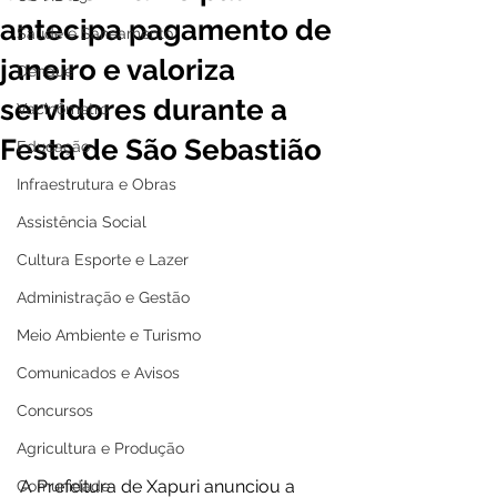
antecipa pagamento de
Saúde e Saneamento
janeiro e valoriza
Dengue
servidores durante a
Vacinômetro
Festa de São Sebastião
Educação
Infraestrutura e Obras
Assistência Social
Cultura Esporte e Lazer
Administração e Gestão
Meio Ambiente e Turismo
Comunicados e Avisos
Concursos
Agricultura e Produção
A Prefeitura de Xapuri anunciou a 
Comunidade