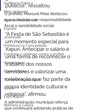
Audiência Pública
públicos”, ressaltou.
Meio ambiente
O prefeito Maxsuel Maia destacou 
que a decisão une responsabilidade 
Agenda intersetorial
fiscal e sensibilidade social. 
Esporte
“A Festa de São Sebastião é 
Juventude
um momento especial para 
Prefeitura na Comunidade
Xapuri. Antecipar o salário é 
Combate à violência contra a mulher
uma forma de reconhecer o 
Homenagem
trabalho dos nossos 
servidores e valorizar uma 
Comunicação
celebração que faz parte da 
Transparência pública
nossa identidade cultural e 
Saúde
religiosa”, afirmou.
Expo Xapuri
A administração municipal reforça 
Memória e cultura
que continuará adotando práticas de 