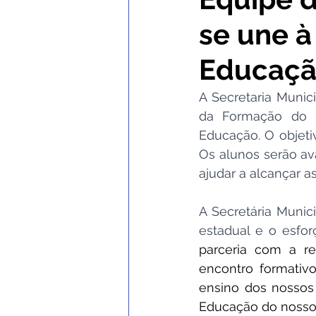
se une à
Comunicados e Avisos
Con
Educação
Institucional e Governo
No
A Secretaria Munici
da Formação do Pr
Educação. O objeti
Nota de Esclarecimento
C
Os alunos serão av
ajudar a alcançar a
Defesa Civil
SEMULHER
A Secretária Munic
estadual e o esfor
parceria com a re
encontro formativ
ensino dos nossos
Educação do nosso 