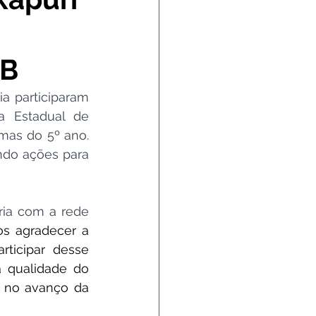
 Gabinete
EB
nvênios e Parcerias
a participaram 
a Estadual de 
mas do 5º ano. 
 e Enchente
ndo ações para 
 de contingência
ia com a rede 
s agradecer a 
ticipar desse 
 qualidade do 
 no avanço da 