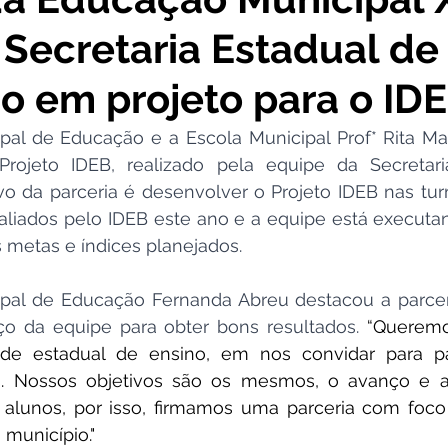
 Secretaria Estadual de
cursos
Agricultura e Produção
Comunidade
No
 em projeto para o ID
ta Pesar
Campanhas
Datas Comemorativas
Co
pal de Educação e a Escola Municipal Prof* Rita Mai
ojeto IDEB, realizado pela equipe da Secretari
vo da parceria é desenvolver o Projeto IDEB nas tur
onvite
Vigilância Sanitária
Licitações
Alagação
aliados pelo IDEB este ano e a equipe está executa
s metas e índices planejados. 
Secretaria da Mulher
Emenda Parlamentar
Plano
ipal de Educação Fernanda Abreu destacou a parcer
ço da equipe para obter bons resultados. 
“Queremo
de estadual de ensino, em nos convidar para par
o. Nossos objetivos são os mesmos, o avanço e a
 alunos, por isso, firmamos uma parceria com foco
município." 