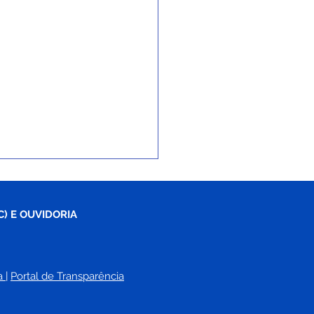
C) E OUVIDORIA
a
| 
Portal de Transparência
ri conquista Selo Prata
ompromisso Nacional