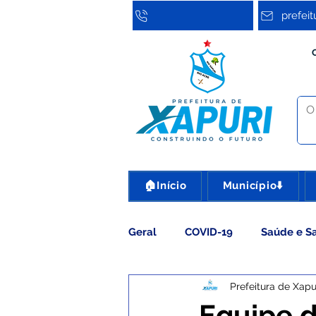
prefei
🏠Início
Município⬇️
Geral
COVID-19
Saúde e S
Prefeitura de Xapu
Assistência Social
Cultura
Equipe d