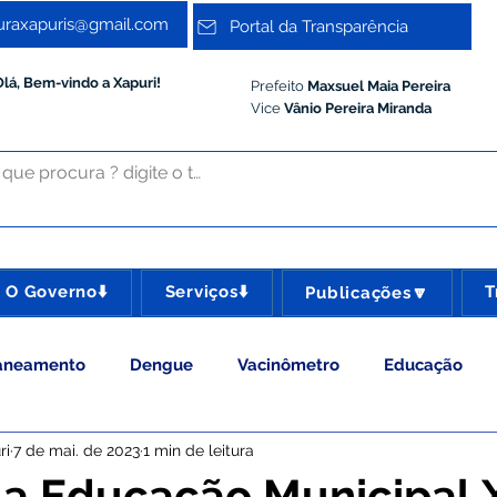
turaxapuris@gmail.com
Portal da Transparência
Olá, Bem-vindo a Xapuri!
Prefeito
Maxsuel Maia Pereira
Vice
Vânio Pereira Miranda
O Governo⬇️
Serviços⬇️
T
Publicações🔽
aneamento
Dengue
Vacinômetro
Educação
ri
7 de mai. de 2023
1 min de leitura
 Esporte e Lazer
Administração e Gestão
Meio Ambie
a Educação Municipal 