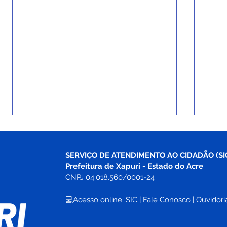
SERVIÇO DE ATENDIMENTO AO CIDADÃO (SI
Prefeitura de Xapuri - Estado do Acre
CNPJ 04.018.560/0001-24
💻Acesso online: 
SIC 
| 
Fale Conosco
 | 
Ouvidori
Prefeitura inicia ano letivo
Xapu
e inaugura primeiro
no C